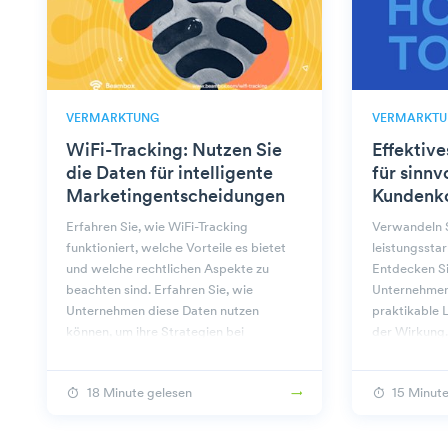
VERMARKTUNG
VERMARKTU
WiFi-Tracking: Nutzen Sie
Effektiv
die Daten für intelligente
für sinnv
Marketingentscheidungen
Kundenk
Erfahren Sie, wie WiFi-Tracking
Verwandeln S
funktioniert, welche Vorteile es bietet
leistungssta
und welche rechtlichen Aspekte zu
Entdecken Sie
beachten sind. Erfahren Sie, wie
Unternehmen
Unternehmen diese Daten nutzen
praktikable 
können, um ihre Strategien bei
der Wirkung.
Beambox zu verbessern.
18 Minute gelesen
15 Minute