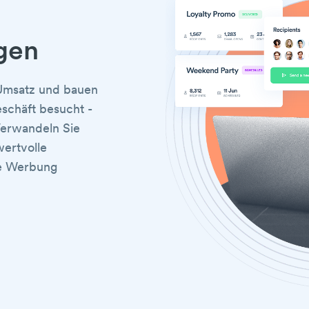
gen
 Umsatz und bauen
schäft besucht -
Verwandeln Sie
wertvolle
re Werbung