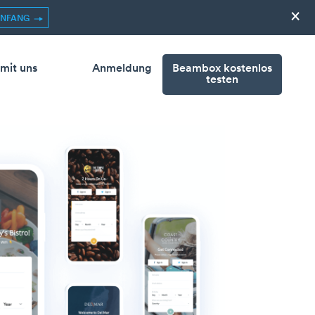
×
ANFANG
 mit uns
Anmeldung
Beambox kostenlos
testen