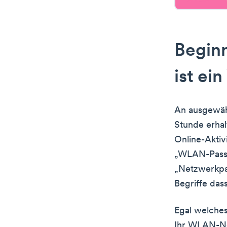
Beginn
ist e
An ausgewäh
Stunde erhal
Online-Aktiv
„WLAN-Passw
„Netzwerkpas
Begriffe das
Egal welches
Ihr WLAN-Ne