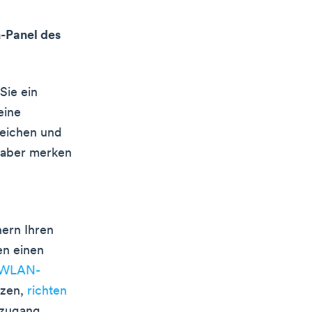
n-Panel des
Sie ein
eine
zeichen und
, aber merken
ern Ihren
en einen
WLAN-
tzen,
richten
tzugang