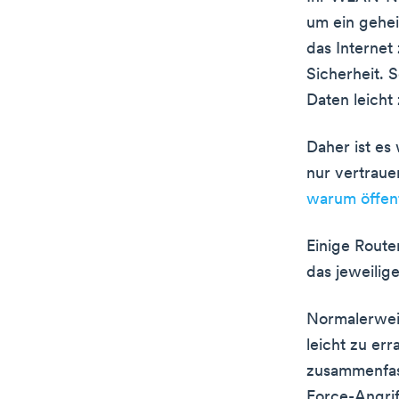
um ein gehei
das Internet
Sicherheit. 
Daten leicht
Daher ist es
nur vertraue
warum öffent
Einige Route
das jeweilig
Normalerweis
leicht zu err
zusammenfas
Force-Angrif