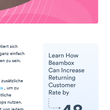
iert sich
ganz einfach
n zu sein.
 zusätzliche
ks
, um zu
tliche
pps nutzen.
rt von jedem