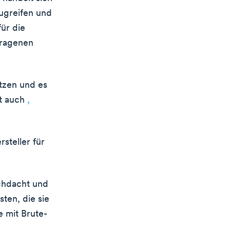
ugreifen und
für die
tragenen
tzen und es
rt auch
,
steller für
rchdacht und
sten, die sie
 mit Brute-