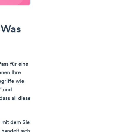
: Was
ss für eine
hnen Ihre
egriffe wie
“ und
ass all diese
 mit dem Sie
handelt sich