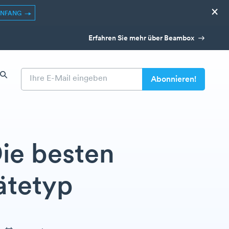
×
ANFANG
Erfahren Sie mehr über Beambox
ie besten
ätetyp