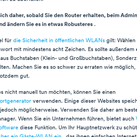
ich daher, sobald Sie den Router erhalten, beim Admi
nd ändern Sie es in etwas Robusteres
.
el für
die Sicherheit in öffentlichen WLANs
gilt: Wählen 
swort mit mindestens acht Zeichen. Es sollte außerdem 
 aus Buchstaben (Klein- und Großbuchstaben), Sonder
lten. Machen Sie es so schwer zu erraten wie möglich
trotzdem gut.
s nicht manuell tun möchten, können Sie einen
ortgenerator
verwenden. Einige dieser Websites speich
jedoch möglicherweise. Verwenden Sie daher am best
nager. Wenn Sie ein Unternehmen führen, bietet auch
oftware
diese Funktion. Um Ihr Hauptnetzwerk zu schü
ucher ein Gäste-WLAN ein
, das ihnen einfachen Interne