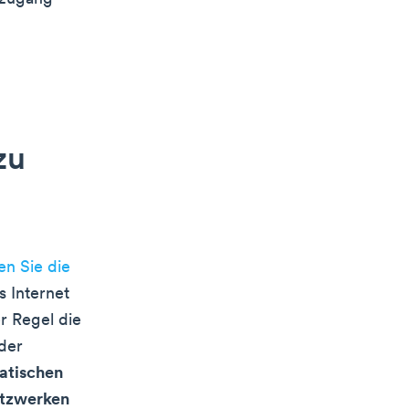
zu
en Sie die
 Internet
r Regel die
der
atischen
etzwerken