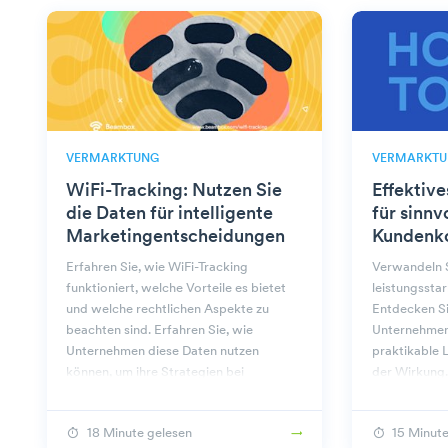
VERMARKTUNG
VERMARKTU
WiFi-Tracking: Nutzen Sie
Effektiv
die Daten für intelligente
für sinnv
Marketingentscheidungen
Kundenk
Erfahren Sie, wie WiFi-Tracking
Verwandeln S
funktioniert, welche Vorteile es bietet
leistungssta
und welche rechtlichen Aspekte zu
Entdecken Sie
beachten sind. Erfahren Sie, wie
Unternehmen
Unternehmen diese Daten nutzen
praktikable 
können, um ihre Strategien bei
der Wirkung.
Beambox zu verbessern.
18 Minute gelesen
15 Minute