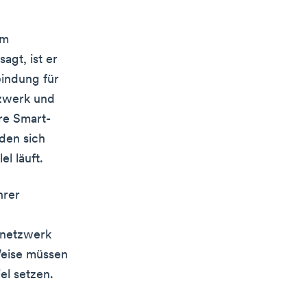
em
gt, ist er
bindung für
tzwerk und
re Smart-
den sich
l läuft.
hrer
tnetzwerk
Weise müssen
el setzen.