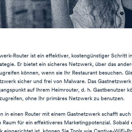
erk-Router ist ein effektiver, kostengünstiger Schritt i
ategie. Er bietet ein sicheres Netzwerk, über das ander
reifen können, wenn sie Ihr Restaurant besuchen. Gle
etzwerk sicher und frei von Malware. Das Gastnetzwerk i
ugangspunkt auf Ihrem Heimrouter, d. h. Gastbenutzer k
 zugreifen, ohne Ihr primäres Netzwerk zu benutzen.
ion in einen Router mit einem Gastnetzwerk schafft auch
n Raum für ein effektiveres Marketingpotenzial. Sobald 
 eingerichtet ist, können Sie Tools wie Captive-WiFi-Po