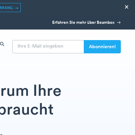
×
ANFANG
Erfahren Sie mehr über Beambox
rum Ihre
 braucht