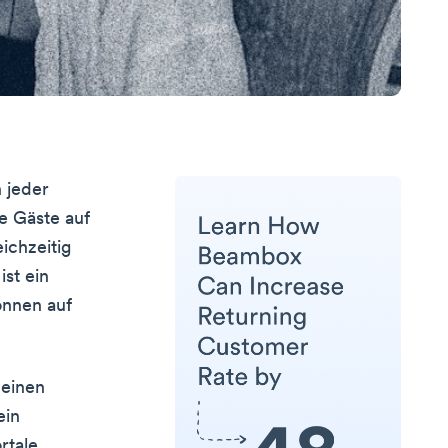
n jeder
e Gäste auf
ichzeitig
st ein
önnen auf
 einen
ein
rtale