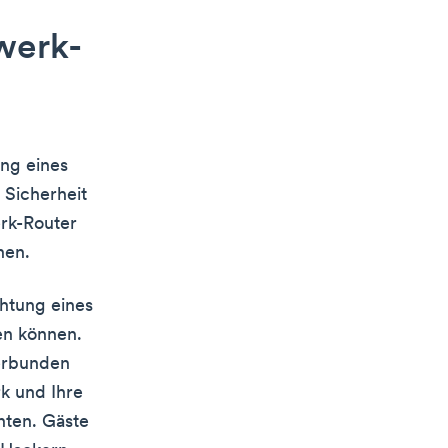
werk-
ung eines
 Sicherheit
erk-Router
nen.
chtung eines
en können.
erbunden
rk und Ihre
nten. Gäste