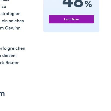
 zu
strategien
n ein solches
lem Gewinn
erfolgreichen
n diesem
rk-Router
em