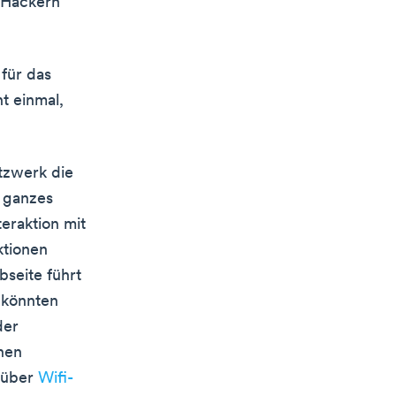
 Hackern
für das
t einmal,
tzwerk die
n ganzes
eraktion mit
ktionen
bseite führt
 könnten
der
nen
 über
Wifi-