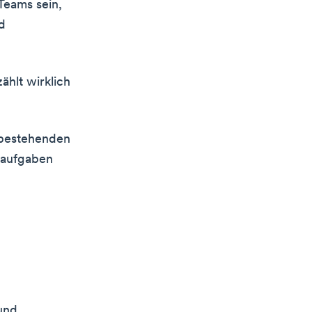
Teams sein,
d
ählt wirklich
 bestehenden
gaufgaben
und