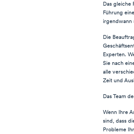
Das gleiche P
Führung ein
irgendwann s
Die Beauftra
Geschäftsent
Experten. We
Sie nach ein
alle verschi
Zeit und Aus
Das Team der
Wenn Ihre Am
sind, dass d
Probleme Ih