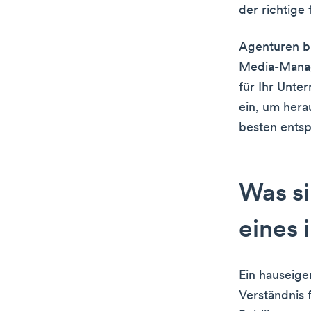
der richtige 
Agenturen bi
Media-Manag
für Ihr Unte
ein, um hera
besten entsp
Was si
eines 
Ein hauseige
Verständnis 