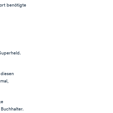
ort benötigte
 Superheld.
 diesen
rmal,
ge
 Buchhalter.