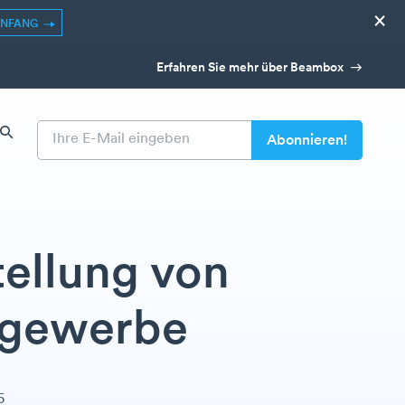
×
ANFANG
Erfahren Sie mehr über Beambox
tellung von
tgewerbe
5