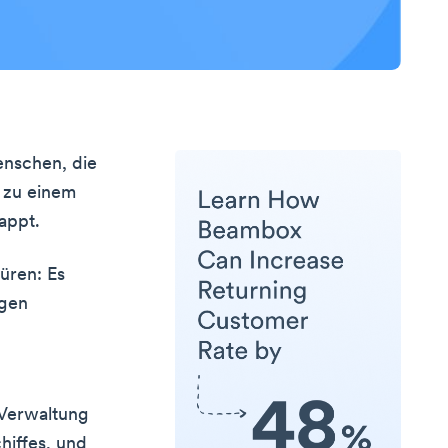
enschen, die
 zu einem
appt.
üren: Es
ngen
 Verwaltung
hiffes, und