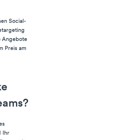
hen Social-
targeting
ne Angebote
m Preis am
ke
Teams?
es
 Ihr