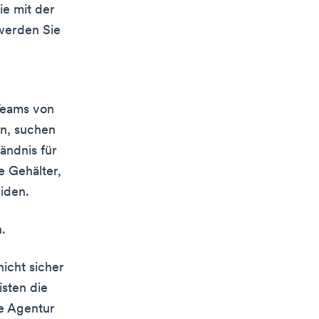
ie mit der
werden Sie
Teams von
en, suchen
ändnis für
e Gehälter,
iden.
.
icht sicher
isten die
e Agentur