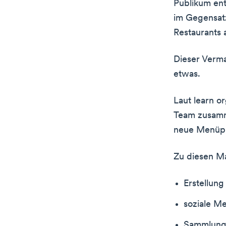
Publikum ent
im Gegensatz
Restaurants 
Dieser Verma
etwas.
Laut learn o
Team zusamm
neue Menüpu
Zu diesen M
Erstellun
soziale Me
Sammlung 