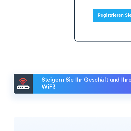
Registrieren Si
Steigern Sie Ihr Geschäft und Ih
WiFi!