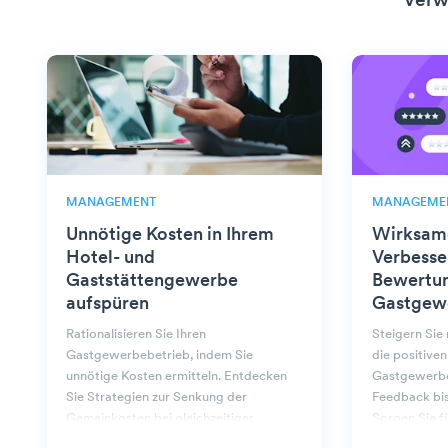
Verw
MANAGEMENT
MANAGEME
Unnötige Kosten in Ihrem
Wirksame
Hotel- und
Verbesse
Gaststättengewerbe
Bewertu
aufspüren
Gastgew
Rationalisieren Sie Ihren
Steigern Sie
Gastgewerbebetrieb, indem Sie
die positive
unnötige Kosten ermitteln. Entdecken
Gastgewerbe
Sie Strategien zur Senkung der
Feedback bis
Gemeinkosten bei gleichzeitiger
Sorgen Sie fü
Aufrechterhaltung der