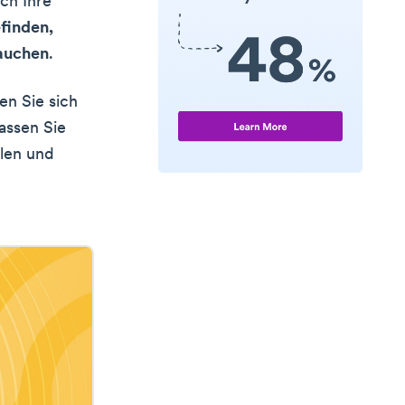
ch Ihre
efinden,
rauchen
.
en Sie sich
Lassen Sie
ilen und