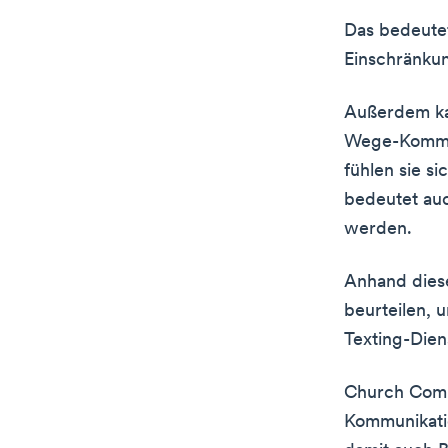
Das bedeute
Einschränku
Außerdem ka
Wege-Kommun
fühlen sie s
bedeutet auc
werden.
Anhand diese
beurteilen, 
Texting-Dien
Church Commu
Kommunikati