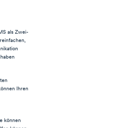
MS als Zwei-
reinfachen,
nikation
s haben
lten
 können Ihren
ie können