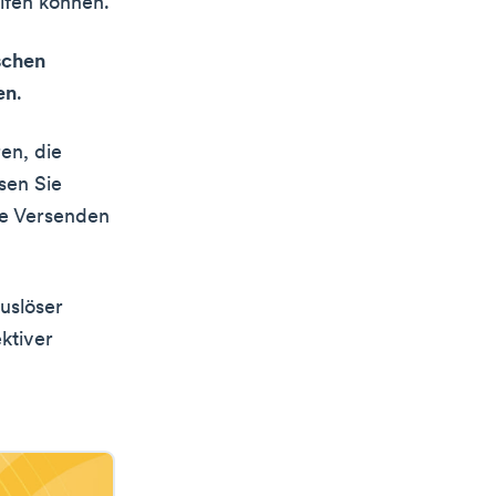
lfen können.
schen
en
.
en, die
sen Sie
le Versenden
uslöser
ktiver