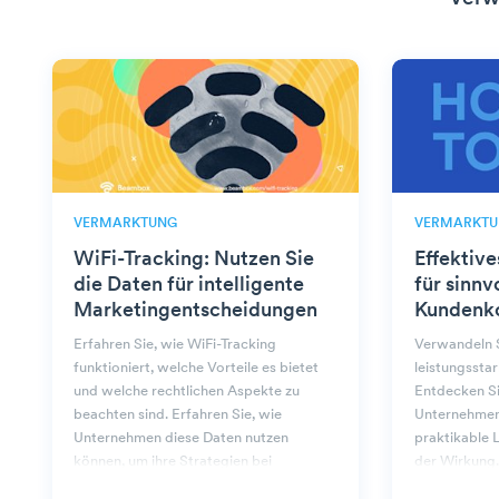
VERMARKTUNG
VERMARKTU
WiFi-Tracking: Nutzen Sie
Effektiv
die Daten für intelligente
für sinnv
Marketingentscheidungen
Kundenk
Erfahren Sie, wie WiFi-Tracking
Verwandeln S
funktioniert, welche Vorteile es bietet
leistungssta
und welche rechtlichen Aspekte zu
Entdecken Sie
beachten sind. Erfahren Sie, wie
Unternehmen
Unternehmen diese Daten nutzen
praktikable 
können, um ihre Strategien bei
der Wirkung.
Beambox zu verbessern.