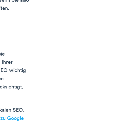
Wenn Sie also
ten.
sie
 Ihrer
SEO wichtig
en
cksichtigt,
okalen SEO.
t
zu Google