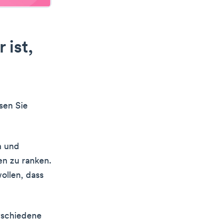
 ist,
sen Sie
n und
n zu ranken.
ollen, dass
rschiedene