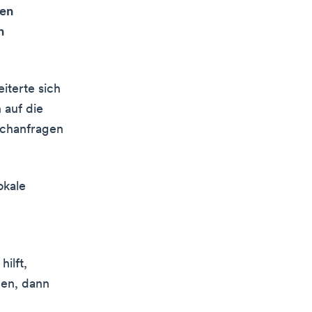
sen
n
terte sich
 auf die
uchanfragen
okale
ilft,
den, dann