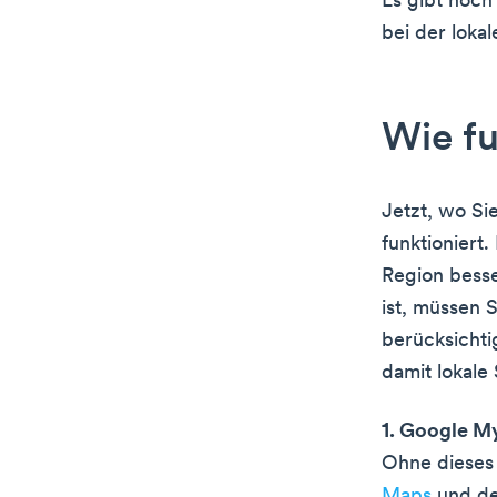
Es gibt noch
bei der loka
Wie fu
Jetzt, wo Si
funktioniert
Region besse
ist, müssen 
berücksichtig
damit lokale 
1. Google M
Ohne dieses
Maps
und de