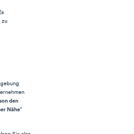
Es
 zu
Umgebung
nternehmen
rson den
ner Nähe
"