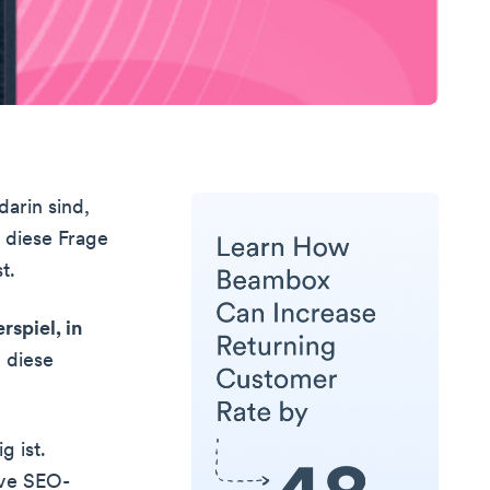
arin sind,
 diese Frage
t.
rspiel, in
, diese
g ist.
ive SEO-