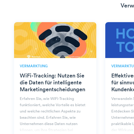
Verw
VERMARKTUNG
VERMARKTU
WiFi-Tracking: Nutzen Sie
Effektiv
die Daten für intelligente
für sinnv
Marketingentscheidungen
Kundenk
Erfahren Sie, wie WiFi-Tracking
Verwandeln S
funktioniert, welche Vorteile es bietet
leistungssta
und welche rechtlichen Aspekte zu
Entdecken Sie
beachten sind. Erfahren Sie, wie
Unternehmen
Unternehmen diese Daten nutzen
praktikable 
können, um ihre Strategien bei
der Wirkung.