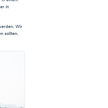
 in einem
er in
werden. Wir
n sollten.