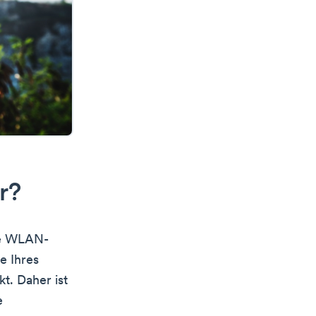
r?
hre WLAN-
e Ihres
t. Daher ist
e