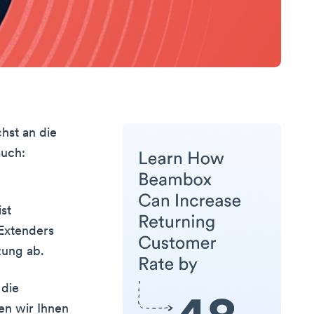
hst an die
auch:
ist
Extenders
zung ab.
 die
en wir Ihnen