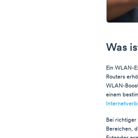
Was i
Ein WLAN-Ext
Routers erh
WLAN-Booster
einem bestim
Internetver
Bei richtig
Bereichen, d