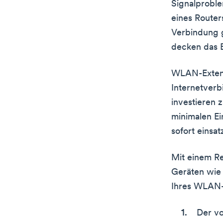
Signalprobl
eines Router
Verbindung g
decken das 
WLAN-Extende
Internetverb
investieren 
minimalen Ei
sofort einsat
Mit einem Re
Geräten wie 
Ihres WLAN-
Der vo