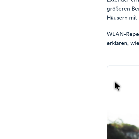
Extender er
größeren Ber
Häusern mit
WLAN-Repeate
erklären, wi