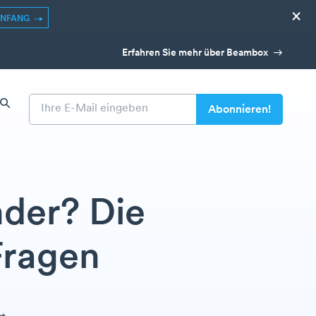
×
ANFANG
Erfahren Sie mehr über Beambox
der? Die
Fragen