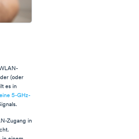
s WLAN-
der (oder
t es in
eine 5-GHz-
ignals.
AN-Zugang in
cht.