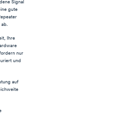
dene Signal
eine gute
Repeater
 ab.
t, Ihre
Hardware
rfordern nur
uriert und
stung auf
eichweite
e