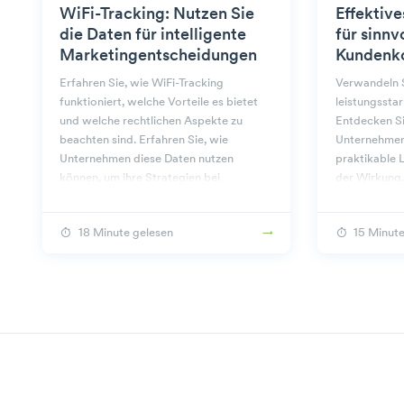
WiFi-Tracking: Nutzen Sie
Effektiv
die Daten für intelligente
für sinnv
Marketingentscheidungen
Kundenk
Erfahren Sie, wie WiFi-Tracking
Verwandeln S
funktioniert, welche Vorteile es bietet
leistungssta
und welche rechtlichen Aspekte zu
Entdecken Sie
beachten sind. Erfahren Sie, wie
Unternehmen
Unternehmen diese Daten nutzen
praktikable 
können, um ihre Strategien bei
der Wirkung.
Beambox zu verbessern.
18 Minute gelesen
15 Minute