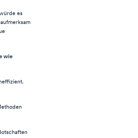
 würde es
h aufmerksam
ue
e wie
effizient.
 Methoden
Botschaften