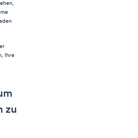
gehen,
orme
jeden
er
, Ihre
 um
n zu