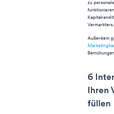
zu personali
funktioniere
Kapitalrendi
Vermarkters.
Außerdem gib
Marketingk
Bemühungen z
6 Inte
Ihren 
füllen