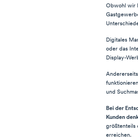
Obwohl wir b
Gastgewerbe 
Unterschied
Digitales Ma
oder das Int
Display-Werb
Andererseits 
funktioniere
und Suchmasc
Bei der Ents
Kunden denk
größtenteils 
erreichen.