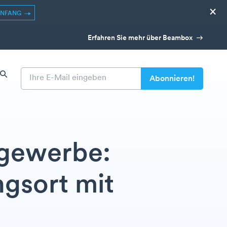
×
ANFANG
Erfahren Sie mehr über Beambox
tgewerbe:
ngsort mit