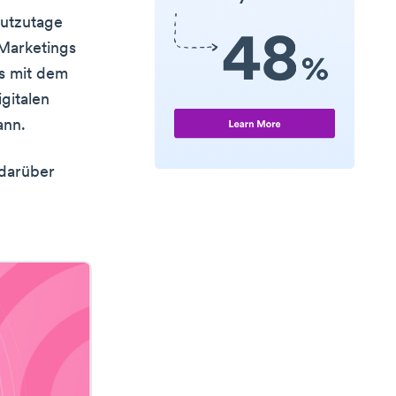
utzutage
 Marketings
ts mit dem
igitalen
ann.
 darüber