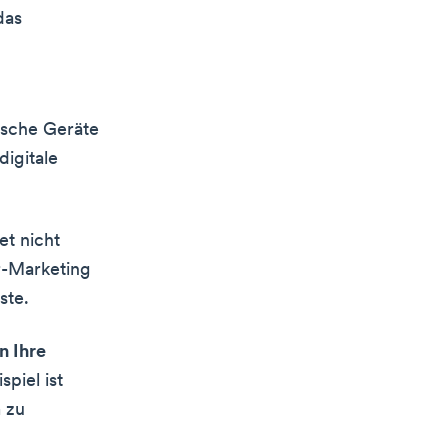
das
ische Geräte
 digitale
et nicht
er-Marketing
ste.
n Ihre
piel ist
m zu