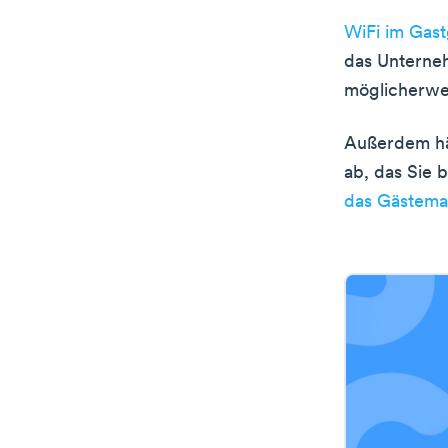
WiFi im Gas
das Unterneh
möglicherwei
Außerdem hän
ab, das Sie 
das Gästem