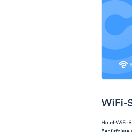
WiFi-S
Hotel-WiFi-S
Bedürfnisse 