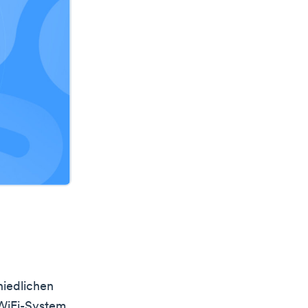
hiedlichen
 WiFi-System