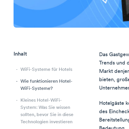
Inhalt
Das Gastgewe
Trends und d
WiFi-Systeme für Hotels
Markt denjen
bieten, groß
Wie funktionieren Hotel-
Unternehmen 
WiFi-Systeme?
Kleines Hotel-WiFi-
Hotelgäste 
System: Was Sie wissen
des Eincheck
sollten, bevor Sie in diese
Bereitstellu
Technologien investieren
Bedeutung.