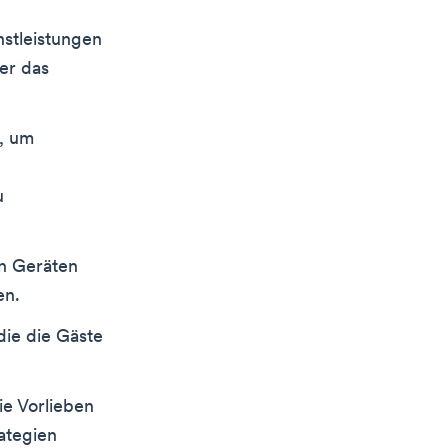
nstleistungen
er das
e, um
u
en Geräten
en.
ie die Gäste
e Vorlieben
ategien