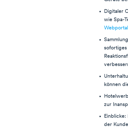
Digitaler
wie Spa-T
Webporta
Sammlung 
sofortige
Reaktionsf
verbesser
Unterhalt
können di
Hotelwerb
zur Inans
Einblicke
der Kunde