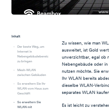
Inhalt
Zu wissen, wie man WL
Der beste Weg, um
ausweitet, ist Gold we
Internet in
Nebengebäudebereiche
unverzichtbar, egal o
zu bringen
Nebengebäude oder in
Mesh-WLAN
nutzen möchte. Sie erw
zwischen Gebäuden
Ihr WLAN bereits abdec
So erweitern Sie Ihr
dieselbe WLAN-Verbind
WLAN vom Haus zum
separates WLAN kaufen 
Geschäft
So erweitern Sie
Es ist leicht zu verste
WLAN mit