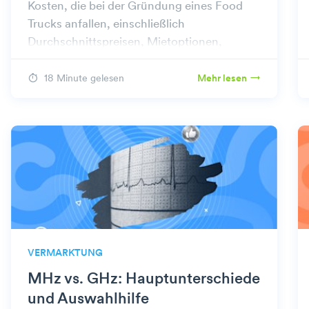
Kosten, die bei der Gründung eines Food
Trucks anfallen, einschließlich
Durchschnittspreisen, Mietoptionen,
Versicherungen, Genehmigungen und Tipps
zur Reduzierung der Gesamtkosten.
18 Minute gelesen
Mehr lesen
VERMARKTUNG
MHz vs. GHz: Hauptunterschiede
und Auswahlhilfe