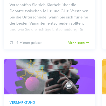
Verschaffen Sie sich Klarheit über die
Debatte zwischen MHz und GHz. Verstehen
Sie die Unterschiede, wann Sie sich für eine
der beiden Varianten entscheiden sollten,
und wie Sie die richtige Entscheidung für
Ihre Bedürfnisse treffen.
14 Minute gelesen
Mehr lesen
VERMARKTUNG