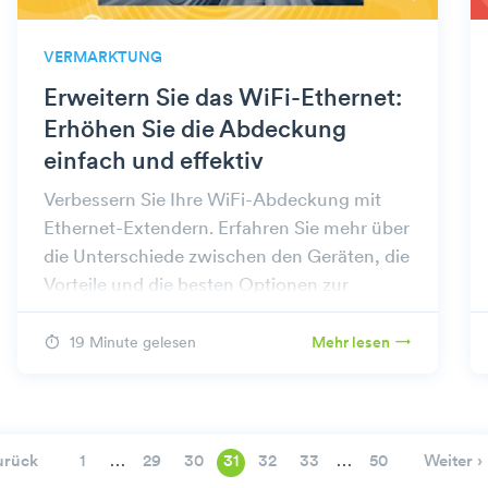
VERMARKTUNG
Erweitern Sie das WiFi-Ethernet:
Erhöhen Sie die Abdeckung
einfach und effektiv
Verbessern Sie Ihre WiFi-Abdeckung mit
Ethernet-Extendern. Erfahren Sie mehr über
die Unterschiede zwischen den Geräten, die
Vorteile und die besten Optionen zur
Beseitigung von Verzögerungen und zur
Verbesserung der Konnektivität.
19 Minute gelesen
Mehr lesen
…
…
urück
Weiter ›
1
29
30
31
32
33
50