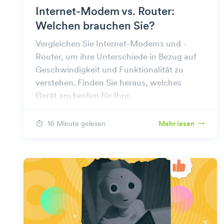
Internet-Modem vs. Router:
Welchen brauchen Sie?
Vergleichen Sie Internet-Modems und -
Router, um ihre Unterschiede in Bezug auf
Geschwindigkeit und Funktionalität zu
verstehen. Finden Sie heraus, welches
Gerät am besten für Ihre
Internetbedürfnisse geeignet ist.
16 Minute gelesen
Mehr lesen