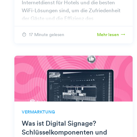
Internetdienst für Hotels und die besten
WiFi-Lösungen sind, um die Zufriedenheit
der Gäste und die Effizienz des
Managements in der Hotelbranche zu
steigern.
17 Minute gelesen
Mehr lesen
VERMARKTUNG
Was ist Digital Signage?
Schlüsselkomponenten und