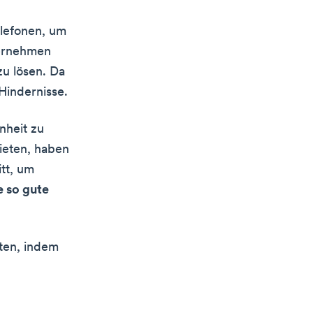
elefonen, um
ternehmen
zu lösen. Da
 Hindernisse.
nheit zu
ieten, haben
itt, um
e so gute
ten, indem