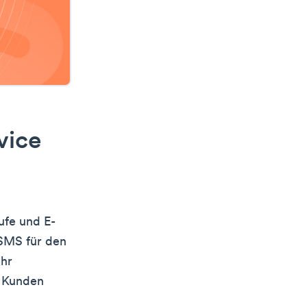
vice
ufe und E-
 SMS für den
ehr
e Kunden