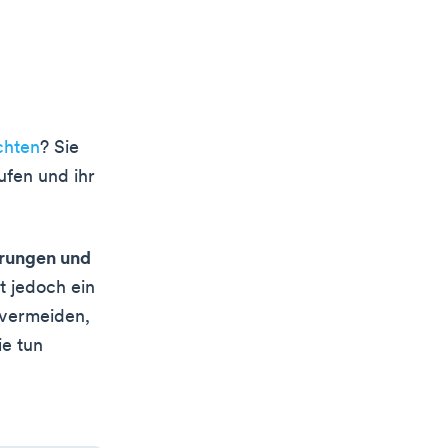
chten
? Sie
ufen und ihr
hrungen und
t jedoch ein
u vermeiden,
ie tun