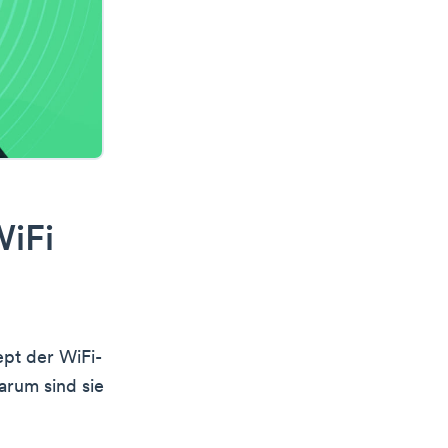
WiFi
ept der WiFi-
rum sind sie