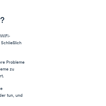
n?
WiFi-
 Schließlich
ere Probleme
leme zu
rt.
ie
der tun, und