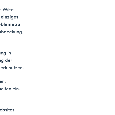
r WiFi-
 einziges
robleme zu
kabdeckung,
ng in
ng der
erk nutzen.
en.
elten ein.
ebsites