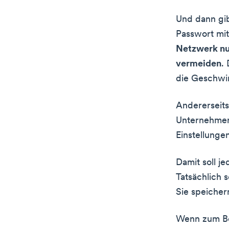
Und dann gib
Passwort mit
Netzwerk nut
vermeiden
.
die Geschwin
Andererseit
Unternehmen.
Einstellunge
Damit soll j
Tatsächlich 
Sie speicher
Wenn zum Bei