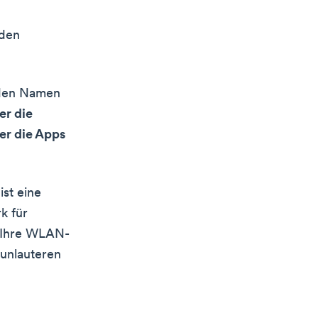
 den
f den Namen
er die
er die Apps
st eine
k für
e Ihre WLAN-
 unlauteren