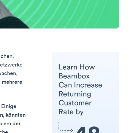
üchen,
Netzwerke
wachen,
d mehrere
.
Einige
n, könnten
oblem der
sche