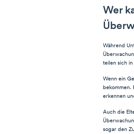
Wer ka
Überwa
Während Unt
Überwachung 
teilen sich 
Wenn ein Ge
bekommen. E
erkennen und
Auch die Elt
Überwachung 
sogar den Z