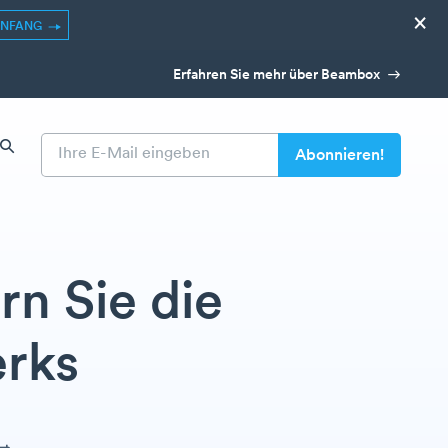
×
ANFANG
Erfahren Sie mehr über Beambox
n Sie die
erks