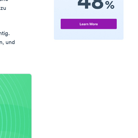
 zu
tig.
n, und