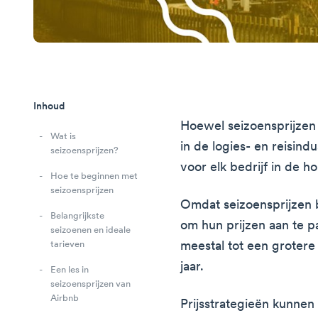
Inhoud
Hoewel seizoensprijzen 
Wat is
in de logies- en reisind
seizoensprijzen?
voor elk bedrijf in de h
Hoe te beginnen met
seizoensprijzen
Omdat seizoensprijzen be
Belangrijkste
om hun prijzen aan te p
seizoenen en ideale
meestal tot een grotere
tarieven
jaar.
Een les in
seizoensprijzen van
Airbnb
Prijsstrategieën kunne