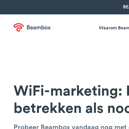
BE
Waarom Bea
WiFi-marketing: 
betrekken als noo
Probeer Beambox vandaag nog met e