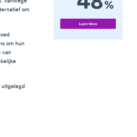
n. Vanwege
ternatief om
goed
ans om hun
n van
kelijke
n uitgelegd