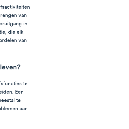
sactiviteiten
brengen van
oruitgang in
ie, die elk
ordelen van
sleven?
sfuncties te
eiden. Een
eestal te
oblemen aan