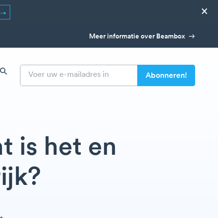
×
Meer informatie over Beambox
t is het en
ijk?