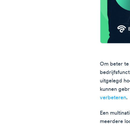
Om beter te 
bedrijfsfunc
uitgelegd ho
kunnen gebr
verbeteren
.
Een multinat
meerdere lo