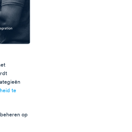
het
rdt
rategieën
heid te
 beheren op