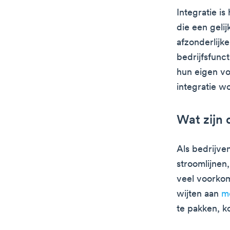
Integratie is
die een geli
afzonderlijk
bedrijfsfunct
hun eigen v
integratie w
Wat zijn 
Als bedrijve
stroomlijnen
veel voorkom
wijten aan
m
te pakken, k