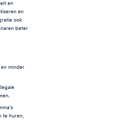
eit en
tiseren en
gratie ook
enaren beter
t en minder
legale
omen.
amma's
n te huren,