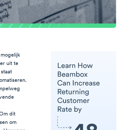
 mogelijk
r uit te
 staat
omatiseren.
simpelweg
evende
 Om dit
ssen om