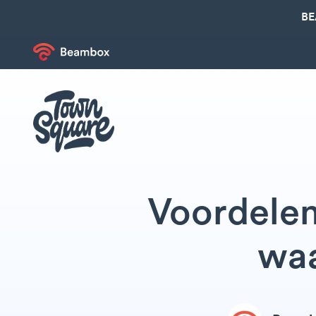
BE
Voordelen 
waa