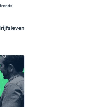
ttrends
rijfsleven