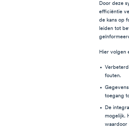
Door deze sy
efficiëntie 
de kans op f
leiden tot b
geïnformeer
Hier volgen 
Verbeterde
fouten.
Gegevens 
toegang t
De integr
mogelijk. 
waardoor d