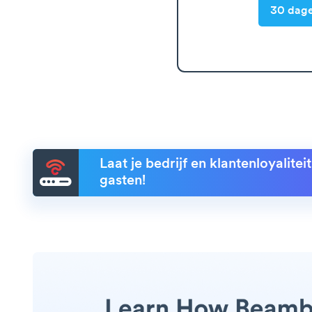
30 dage
Laat je bedrijf en klantenloyalite
gasten!