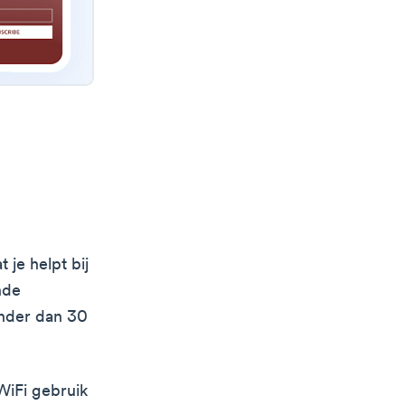
 je helpt bij
nde
inder dan 30
WiFi gebruik