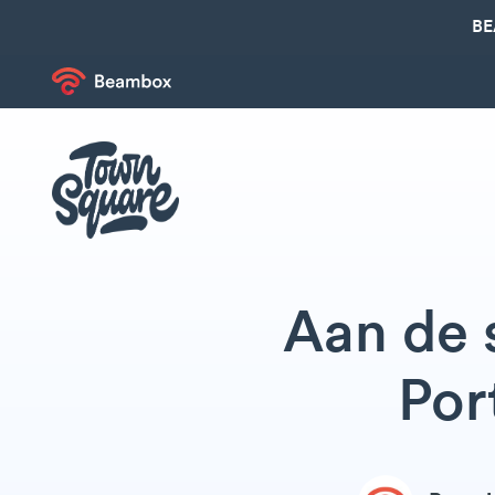
BE
Aan de 
Por