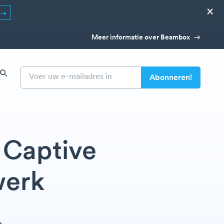
×
Meer informatie over Beambox
 Captive
werk