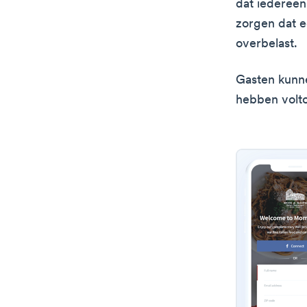
dat iederee
zorgen dat e
overbelast.
Gasten kunne
hebben voltoo