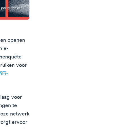
eten openen
n e-
enenquête
bruiken voor
iFi-
laag voor
ingen te
dloze netwerk
zorgt ervoor