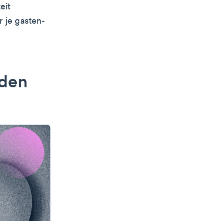
eit
 je gasten-
nden