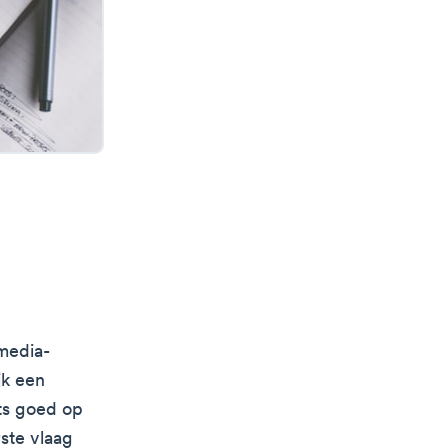
 media-
jk een
nts goed op
rste vlaag