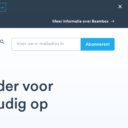
×
Meer informatie over Beambox
der voor
oudig op