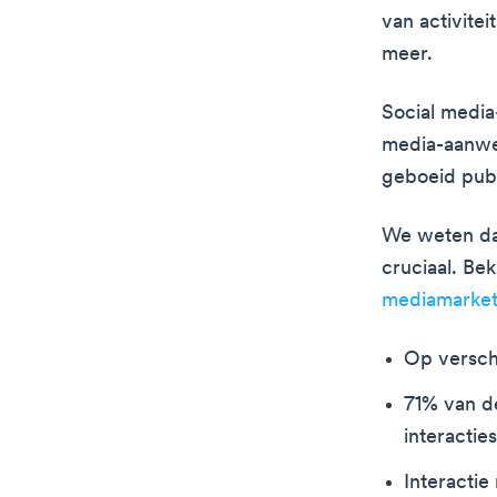
van activite
meer.
Social media
media-aanwezi
geboeid publ
We weten dat
cruciaal. Bek
mediamarket
Op verschi
71% van d
interactie
Interactie