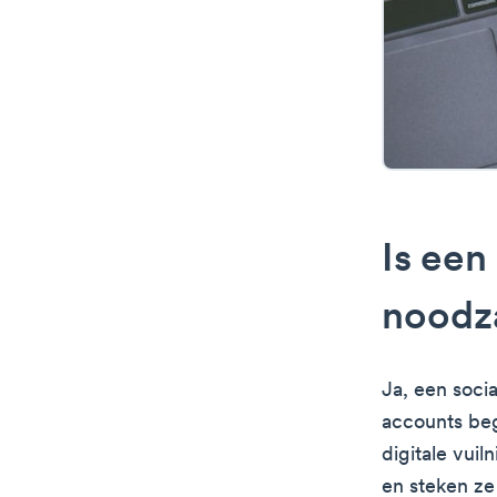
Is een
noodz
Ja, een soci
accounts beg
digitale vui
en steken ze