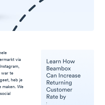
nele
vermarkt via
 Instagram,
 war te
geet, heb je
 te maken. We
social