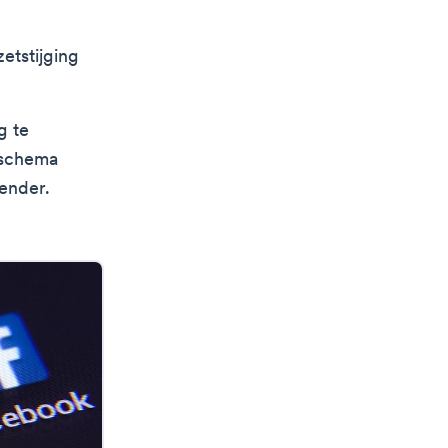
etstijging
g te
p schema
lender.