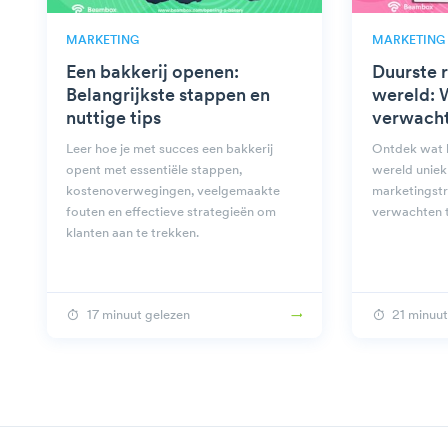
MARKETING
MARKETING
Een bakkerij openen:
Duurste r
Belangrijkste stappen en
wereld: 
nuttige tips
verwach
Leer hoe je met succes een bakkerij
Ontdek wat h
opent met essentiële stappen,
wereld uniek
kostenoverwegingen, veelgemaakte
marketingstr
fouten en effectieve strategieën om
verwachten t
klanten aan te trekken.
17 minuut gelezen
21 minuut