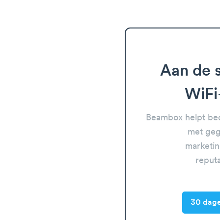
Aan de s
WiFi
Beambox helpt bed
met geg
marketin
reput
30 dage