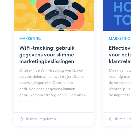
MARKETING
MARKETING
WiFi-tracking: gebruik
Effectie
gegevens voor slimme
voor bet
marketingbeslissingen
klantrela
Ontdek hoe WiFi-tracking werkt, wat
Maak van uw
de voordelen zijn en wat de juridische
krachtig mar
overwegingen zijn. Ontdek hoe
de voordelen
bedrijven deze gegevens kunnen
klanten, plu
gebruiken om strategieën bij Beambox
de impact te
te verfijnen.
18 minuut gelezen
15 minuut