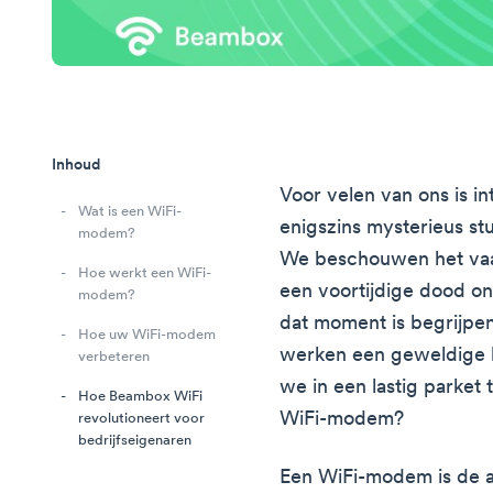
Inhoud
Voor velen van ons is i
Wat is een WiFi-
enigszins mysterieus st
modem?
We beschouwen het vaak
Hoe werkt een WiFi-
een voortijdige dood o
modem?
dat moment is begrijpe
Hoe uw WiFi-modem
werken een geweldige 
verbeteren
we in een lastig parket
Hoe Beambox WiFi
WiFi-modem?
revolutioneert voor
bedrijfseigenaren
Een WiFi-modem is de a