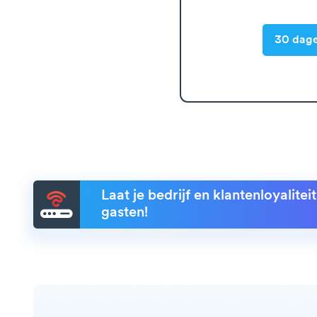
30 dage
Laat je bedrijf en klantenloyalite
gasten!