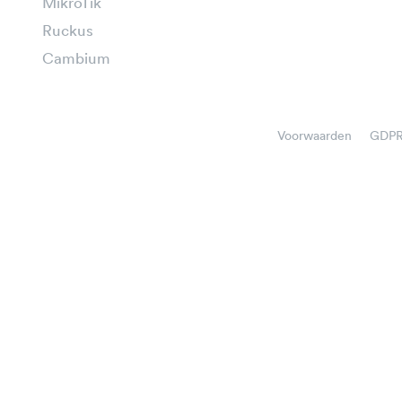
MikroTik
Ruckus
Cambium
Voorwaarden
GDP