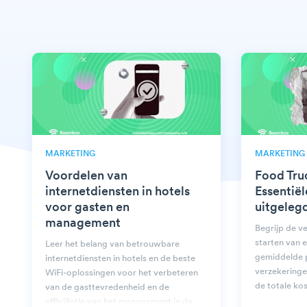
MARKETING
MARKETING
Voordelen van
Food Tru
internetdiensten in hotels
Essentië
voor gasten en
uitgeleg
management
Begrijp de ve
starten van 
Leer het belang van betrouwbare
gemiddelde p
internetdiensten in hotels en de beste
verzekeringe
WiFi-oplossingen voor het verbeteren
de totale kos
van de gasttevredenheid en de
efficiëntie van het management in de