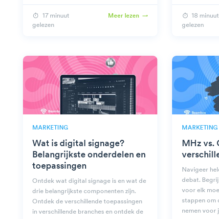
horeca.
17 minuut
18 minuut
Meer lezen
gelezen
gelezen
MARKETING
MARKETING
Wat is digital signage?
MHz vs. 
Belangrijkste onderdelen en
verschill
toepassingen
Navigeer hel
debat. Begrij
Ontdek wat digital signage is en wat de
voor elk moe
drie belangrijkste componenten zijn.
stappen om de
Ontdek de verschillende toepassingen
nemen voor 
in verschillende branches en ontdek de