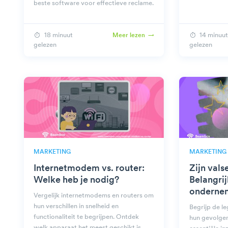
beste software voor effectieve reclame.
18 minuut
14 minuut
Meer lezen
gelezen
gelezen
MARKETING
MARKETING
Internetmodem vs. router:
Zijn vals
Welke heb je nodig?
Belangrij
onderne
Vergelijk internetmodems en routers om
hun verschillen in snelheid en
Begrijp de le
functionaliteit te begrijpen. Ontdek
hun gevolgen
welk apparaat het meest geschikt is