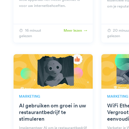
essentiële in
voor uw internetbehoeften.
om je reputat
16 minuut
20 minuu
Meer lezen
gelezen
gelezen
MARKETING
MARKETING
AI gebruiken om groei in uw
WiFi Ethe
restaurantbedrijf te
Vergroot
stimuleren
eenvoudi
Implementeer AI om je restaurantbedrijf
Verbeter je 