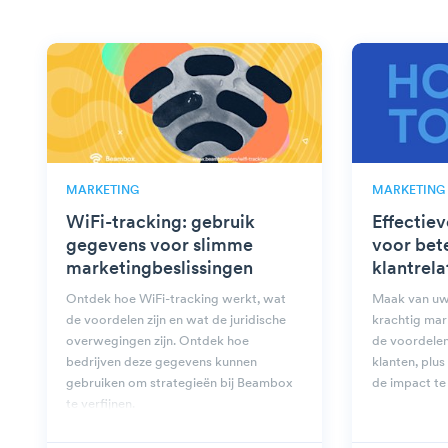
MARKETING
MARKETING
WiFi-tracking: gebruik
Effectie
gegevens voor slimme
voor bet
marketingbeslissingen
klantrela
Ontdek hoe WiFi-tracking werkt, wat
Maak van uw
de voordelen zijn en wat de juridische
krachtig mar
overwegingen zijn. Ontdek hoe
de voordelen
bedrijven deze gegevens kunnen
klanten, plu
gebruiken om strategieën bij Beambox
de impact te
te verfijnen.