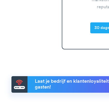
marketin
reput
30 dage
Laat je bedrijf en klantenloyalite
gasten!