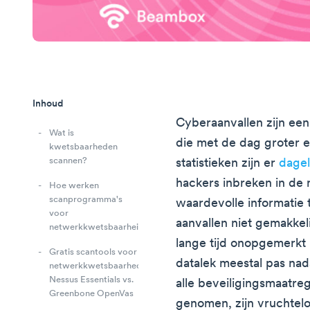
Inhoud
Cyberaanvallen zijn ee
Wat is
die met de dag groter e
kwetsbaarheden
scannen?
statistieken zijn er
dagel
hackers inbreken in de
Hoe werken
scanprogramma's
waardevolle informatie t
voor
aanvallen niet gemakkel
netwerkkwetsbaarheid?
lange tijd onopgemerkt 
Gratis scantools voor
datalek meestal pas nad
netwerkkwetsbaarheden:
Nessus Essentials vs.
alle beveiligingsmaatre
Greenbone OpenVas
genomen, zijn vruchtel