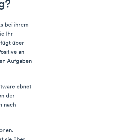
g?
ts bei ihrem
e Ihr
fügt über
ositive an
igen Aufgaben
ftware ebnet
on der
on nach
onen.
t sie über