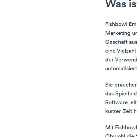
Was is
Fishbowl Ema
Marketing un
Geschäft au
eine Vielzah
der Verwendu
automatisiert
Sie brauchen
das Spielfel
Software lei
kurzer Zeit 
Mit Fishbowl
Obwohl die S