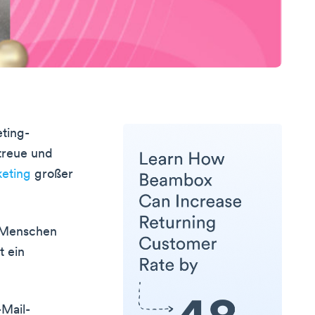
ting-
treue und
eting
großer
r Menschen
t ein
-Mail-