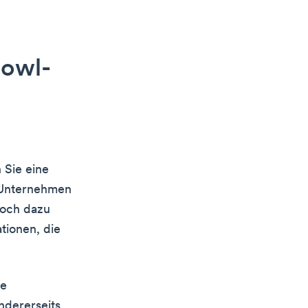
bowl-
 Sie eine
s Unternehmen
doch dazu
tionen, die
se
ndererseits