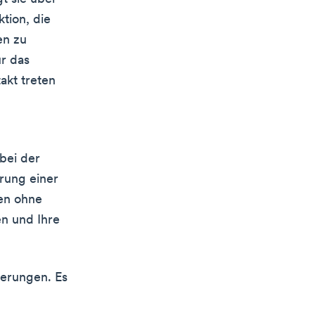
tion, die
en zu
ür das
akt treten
bei der
rung einer
en ohne
en und Ihre
derungen. Es