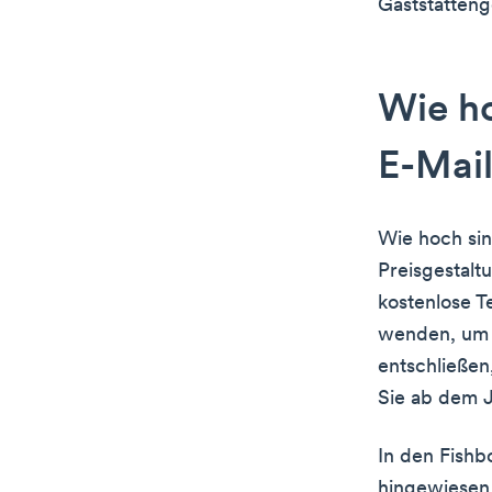
Gaststätten
Wie ho
E-Mai
Wie hoch sin
Preisgestalt
kostenlose T
wenden, um 
entschließen
Sie ab dem 
In den Fishb
hingewiesen,