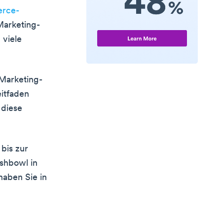
rce-
 Marketing-
 viele
 Marketing-
eitfaden
 diese
bis zur
shbowl in
aben Sie in