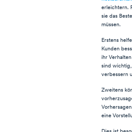
erleichtern. 
sie das Best
müssen.
Erstens helf
Kunden besse
ihr Verhalte
sind wichti
verbessern 
Zweitens kön
vorherzusage
Vorhersagen
eine Vorstel
Dies ist bes