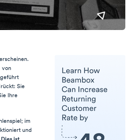
erscheinen.
g von
geführt
rückt: Sie
ie Ihre
lenspiel; im
ktioniert und
.
Dies ist