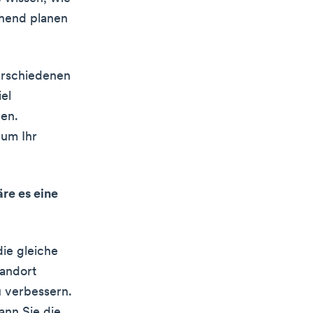
chend planen
erschiedenen
el
en.
um Ihr
re es eine
die gleiche
tandort
u verbessern.
ann Sie die