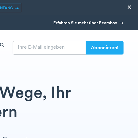
×
ANFANG
Erfahren Sie mehr über Beambox
 Wege, Ihr
ern