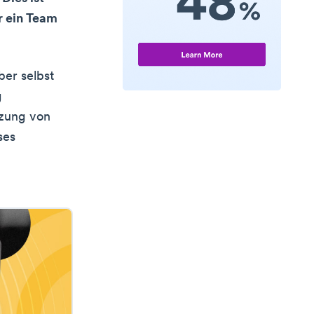
r ein Team
ber selbst
g
tzung von
ses