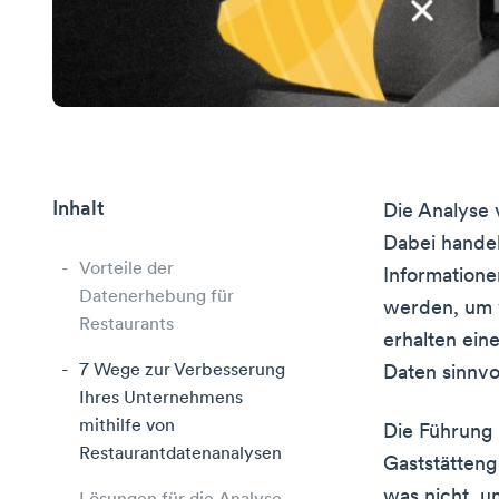
Inhalt
Die Analyse 
Dabei handel
Vorteile der
Information
Datenerhebung für
werden, um v
Restaurants
erhalten ein
7 Wege zur Verbesserung
Daten sinnvo
Ihres Unternehmens
mithilfe von
Die Führung 
Restaurantdatenanalysen
Gaststätteng
was nicht, 