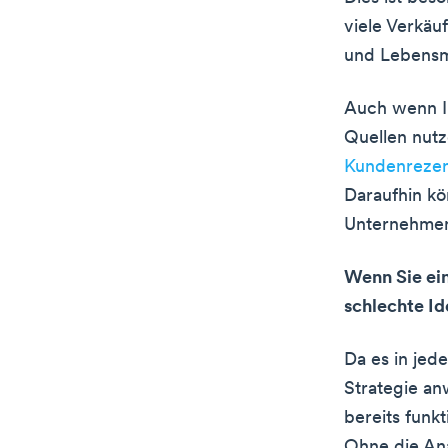
viele Verkäu
und Lebensm
Auch wenn Ih
Quellen nutz
Kundenrezen
Daraufhin k
Unternehmen
Wenn Sie ei
schlechte Id
Da es in jed
Strategie an
bereits funk
Ohne die Ana