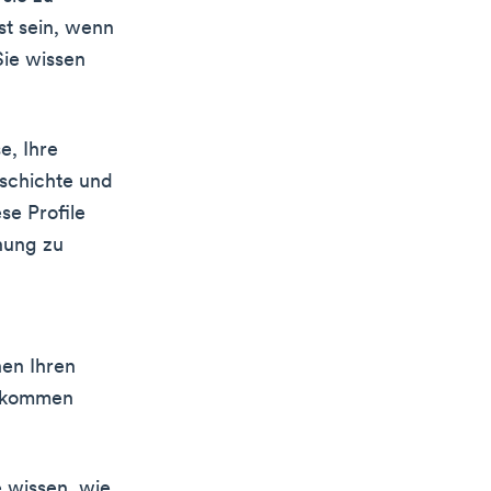
st sein, wenn
Sie wissen
e, Ihre
eschichte und
se Profile
nung zu
hen Ihren
bekommen
e wissen, wie