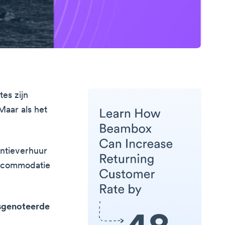
es zijn
Maar als het
antieverhuur
accommodatie
rsgenoteerde