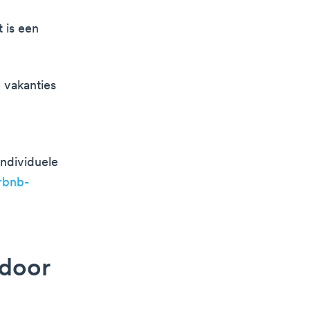
 is een
 vakanties
individuele
rbnb-
 door