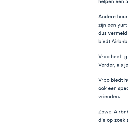
helpen een a
Andere huuro
zijn een yur
dus vermeld 
biedt Airbnb 
Vrbo heeft g
Verder, als j
Vrbo biedt h
ook een speci
vrienden.
Zowel Airbnb
die op zoek 