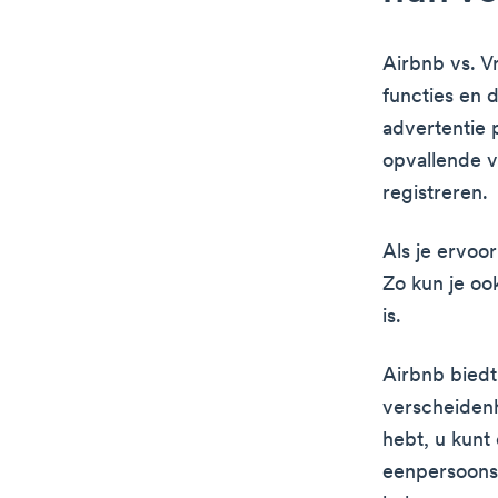
Airbnb vs. V
functies en 
advertentie 
opvallende v
registreren.
Als je ervoor
Zo kun je oo
is.
Airbnb bied
verscheidenh
hebt, u kunt
eenpersoonsk