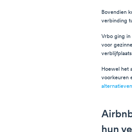
Bovendien k
verbinding t
Vrbo ging in
voor gezinne
verblijfplaat
Hoewel het a
voorkeuren e
alternatieve
Airbnb
hun v