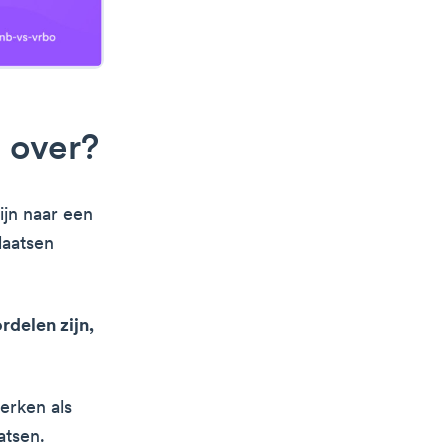
d over?
ijn naar een
laatsen
delen zijn,
erken als
atsen.