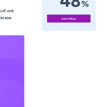
zult ook
acasa.