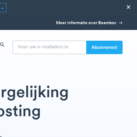
×
Meer informatie over Beambox
rgelijking
osting