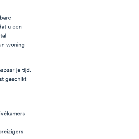
kbare
dat u een
tal
hun woning
paar je tijd.
st geschikt
rivékamers
oreizigers