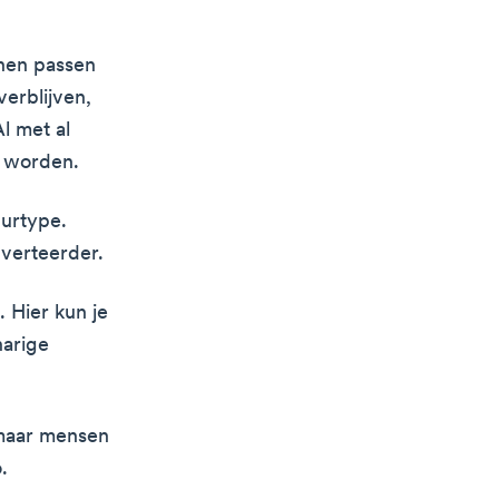
nnen passen
verblijven,
l met al
 worden.
uurtype.
adverteerder.
 Hier kun je
harige
 maar mensen
.