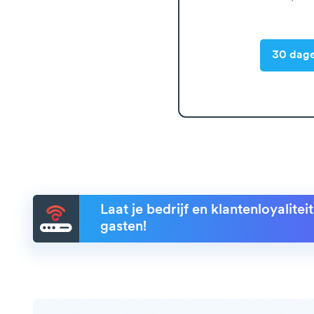
30 dage
Laat je bedrijf en klantenloyalite
gasten!