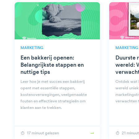
MARKETING
MARKETING
Een bakkerij openen:
Duurste r
Belangrijkste stappen en
wereld: 
nuttige tips
verwach
Leer hoe je met succes een bakkerij
Ontdek wat h
opent met essentiële stappen,
wereld uniek
kostenoverwegingen, veelgemaakte
marketingstr
fouten en effectieve strategieën om
verwachten t
klanten aan te trekken.
17 minuut gelezen
21 minuut