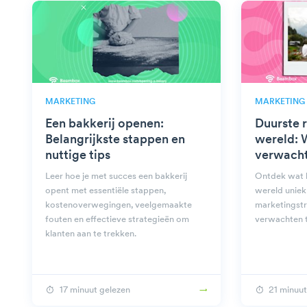
MARKETING
MARKETING
Een bakkerij openen:
Duurste r
Belangrijkste stappen en
wereld: 
nuttige tips
verwach
Leer hoe je met succes een bakkerij
Ontdek wat h
opent met essentiële stappen,
wereld uniek
kostenoverwegingen, veelgemaakte
marketingstr
fouten en effectieve strategieën om
verwachten t
klanten aan te trekken.
17 minuut gelezen
21 minuut