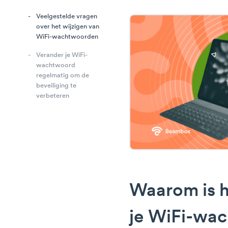
Veelgestelde vragen
over het wijzigen van
WiFi-wachtwoorden
Verander je WiFi-
wachtwoord
regelmatig om de
beveiliging te
verbeteren
Waarom is h
je WiFi-wa