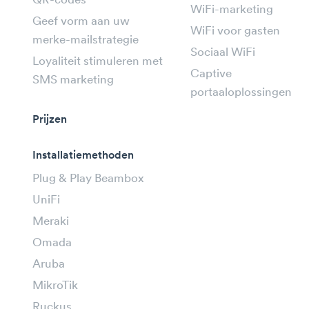
QR-codes
WiFi-marketing
Geef vorm aan uw
WiFi voor gasten
merke-mailstrategie
Sociaal WiFi
Loyaliteit stimuleren met
Captive
SMS marketing
portaaloplossingen
Prijzen
Installatiemethoden
Plug & Play Beambox
UniFi
Meraki
Omada
Aruba
MikroTik
Ruckus