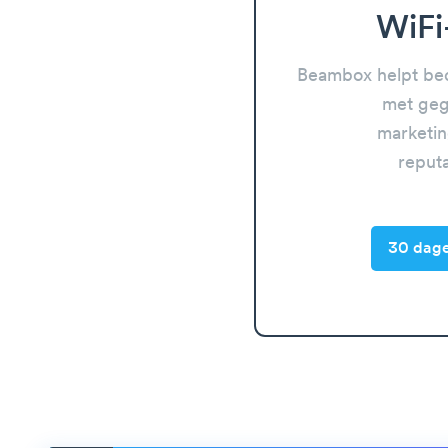
WiFi
Beambox helpt bed
met geg
marketin
reput
30 dage