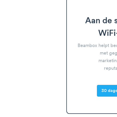
Aan de s
WiFi
Beambox helpt bed
met geg
marketin
reput
30 dage