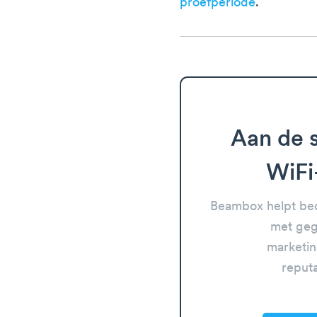
proefperiode
.
Aan de s
WiFi
Beambox helpt bed
met geg
marketin
reput