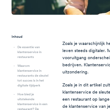
Inhoud
Zoals je waarschijnlijk 
De essentie van
leven steeds digitaler. 
klantenservice in
restaurants
vooruitgang onderschei
bedrijven. Klantenservi
Waarom
klantenservice in
uitzondering.
restaurants de sleutel
tot succes is in het
Zoals je in dit artikel zu
digitale tijdperk
klantenservice de sleute
Hoe bied je
een restaurant op lange 
uitstekende
klantenservice in een
de klantenservice van j
restaurant? De