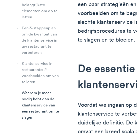
een paar strategieën en
belangrijkste
elementen om op te
voorbeelden om te begr
letten
slechte klantenservice i
Een 3-stappenplan
bedrijfsprocedures te ve
om de kwaliteit van
te slagen en te bloeien
de klantenservice in
uw restaurant te
verbeteren
Klantenservice in
De essentie
restaurants: 2
voorbeelden om van
klantenservi
te leren
Waarom je meer
nodig hebt dan de
Voordat we ingaan op d
klantenservice van
een restaurant om te
klantenservice te verb
slagen
duidelijke definitie. De
omvat een breed scala a