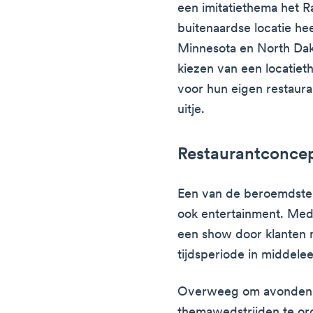
een imitatiethema het R
buitenaardse locatie hee
Minnesota en North Dak
kiezen van een locatiet
voor hun eigen restauran
uitje.
Restaurantconcept
Een van de beroemdste t
ook entertainment. Medi
een show door klanten
tijdsperiode in middel
Overweeg om avonden m
themawedstrijden te or