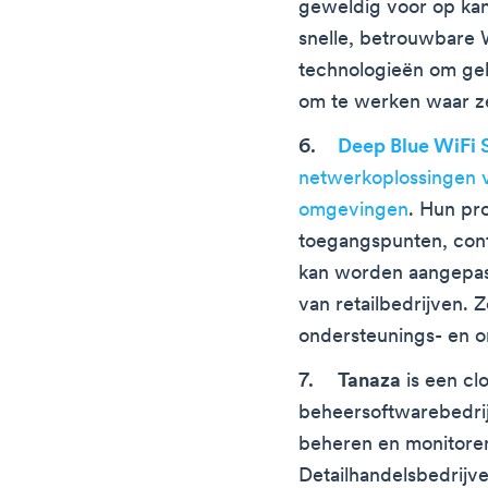
geweldig voor op kant
snelle, betrouwbare
technologieën om gebr
om te werken waar ze
Deep Blue WiFi 
netwerkoplossingen v
omgevingen
. Hun pr
toegangspunten, cont
kan worden aangepas
van retailbedrijven. Z
ondersteunings- en 
Tanaza
is een cl
beheersoftwarebedrij
beheren en monitore
Detailhandelsbedrij