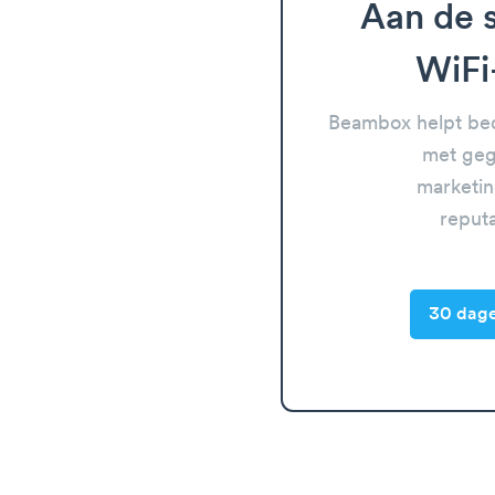
Aan de s
WiFi
Beambox helpt bed
met geg
marketin
reput
30 dage