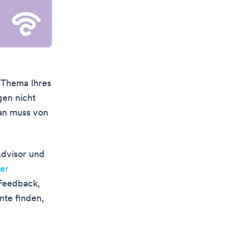
 Thema Ihres
gen nicht
an muss von
Advisor und
er
 Feedback,
nte finden,