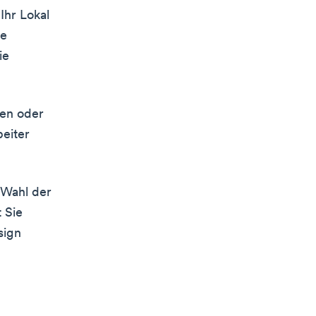
Ihr Lokal
ne
ie
ten oder
beiter
 Wahl der
 Sie
sign