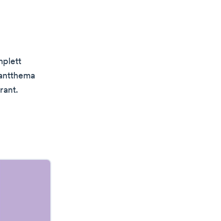
mplett
rantthema
rant.