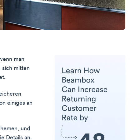
, wenn man
 sich mitten
et.
reicheren
on einiges an
tthemen, und
e Details an.