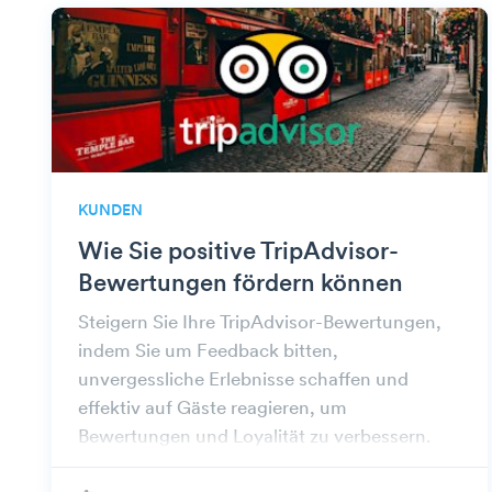
KUNDEN
Wie Sie positive TripAdvisor-
Bewertungen fördern können
Steigern Sie Ihre TripAdvisor-Bewertungen,
indem Sie um Feedback bitten,
unvergessliche Erlebnisse schaffen und
effektiv auf Gäste reagieren, um
Bewertungen und Loyalität zu verbessern.