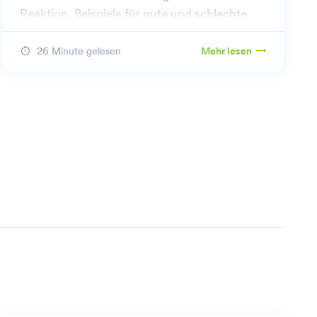
Reaktion, Beispiele für gute und schlechte
Antworten sowie Erkenntnisse über die
Rechtmäßigkeit von Bewertungen.
26 Minute gelesen
Mehr lesen