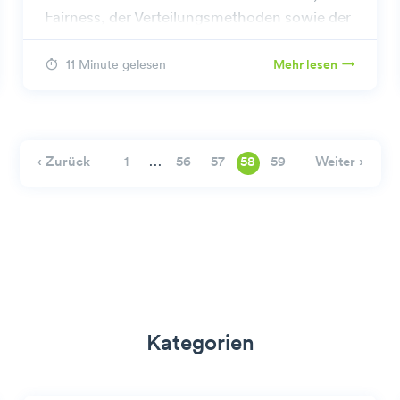
Fairness, der Verteilungsmethoden sowie der
Vor- und Nachteile, um Ihre Restaurantpraxis
zu optimieren.
11 Minute gelesen
Mehr lesen
…
‹ Zurück
Weiter ›
1
56
57
58
59
Kategorien