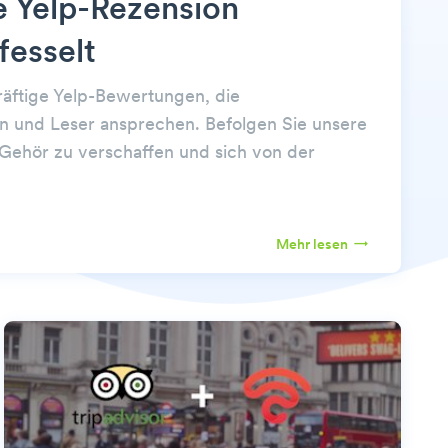
 Yelp-Rezension
fesselt
räftige Yelp-Bewertungen, die
n und Leser ansprechen. Befolgen Sie unsere
 Gehör zu verschaffen und sich von der
Mehr lesen