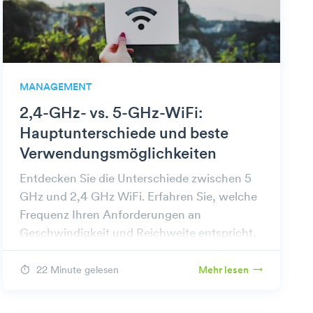
MANAGEMENT
2,4-GHz- vs. 5-GHz-WiFi:
Hauptunterschiede und beste
Verwendungsmöglichkeiten
Entdecken Sie die Unterschiede zwischen 5
GHz und 2,4 GHz WiFi. Erfahren Sie, welche
Frequenz Ihren Anforderungen an
Geschwindigkeit und Reichweite entspricht,
um eine optimale Internetleistung zu erzielen.
22 Minute gelesen
Mehr lesen