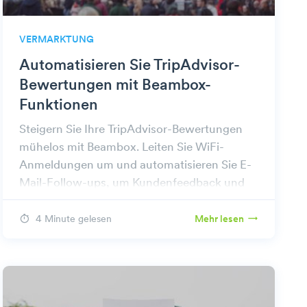
VERMARKTUNG
Automatisieren Sie TripAdvisor-
Bewertungen mit Beambox-
Funktionen
Steigern Sie Ihre TripAdvisor-Bewertungen
mühelos mit Beambox. Leiten Sie WiFi-
Anmeldungen um und automatisieren Sie E-
Mail-Follow-ups, um Kundenfeedback und
Engagement zu fördern.
4 Minute gelesen
Mehr lesen