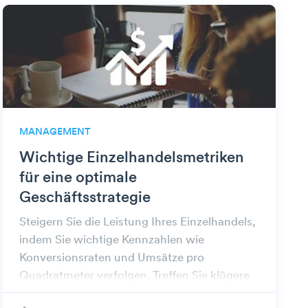
MANAGEMENT
Wichtige Einzelhandelsmetriken
für eine optimale
Geschäftsstrategie
Steigern Sie die Leistung Ihres Einzelhandels,
indem Sie wichtige Kennzahlen wie
Konversionsraten und Umsätze pro
Quadratmeter verfolgen. Treffen Sie klügere
Entscheidungen für nachhaltiges Wachstum.