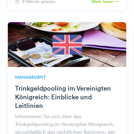
8 Minute gelesen
Mehr lesen
MANAGEMENT
Trinkgeldpooling im Vereinigten
Königreich: Einblicke und
Leitlinien
Informieren Sie sich über das
Trinkgeldpooling im Vereinigten Königreich,
einschließlich des rechtlichen Rahmens, der