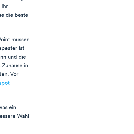
 Ihr
se die beste
Point müssen
peater ist
ann und die
m Zuhause in
den. Vor
spot
was ein
bessere Wahl