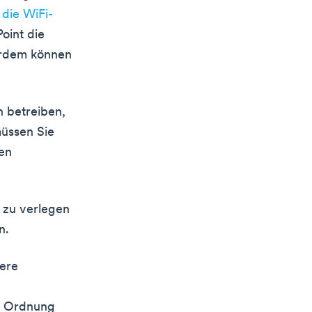
e
die WiFi-
oint die
ßerdem können
n betreiben,
müssen Sie
den
l zu verlegen
n.
ßere
in Ordnung