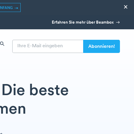
×
ANFANG
Erfahren Sie mehr über Beambox
 Die beste
hmen