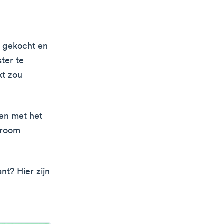
n gekocht en
ter te
kt zou
nen met het
droom
nt? Hier zijn