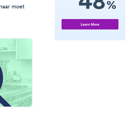
 naar moet
.