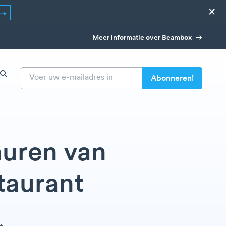
×
Meer informatie over Beambox
huren van
taurant