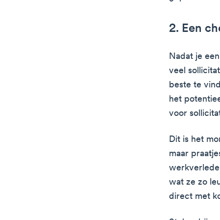
2. Een c
Nadat je een
veel sollicit
beste te vin
het potentie
voor sollicit
Dit is het m
maar praatjes
werkverleden
wat ze zo le
direct met 