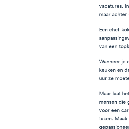
vacatures. In
maar achter 
Een chef-kok 
aanpassingsv
van een topk
Wanneer je e
keuken en de
uur ze moete
Maar laat he
mensen die g
voor een car
taken. Maak 
gepassioneer