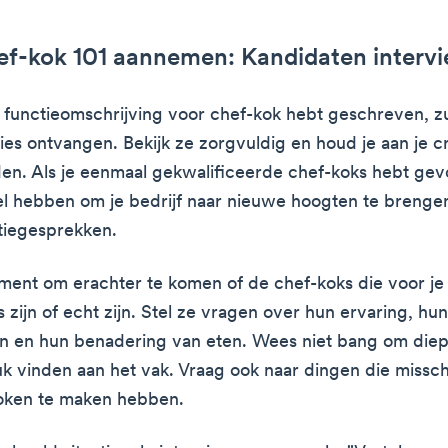
hef-kok 101 aannemen: Kandidaten interv
 functieomschrijving voor chef-kok hebt geschreven, zul
aties ontvangen. Bekijk ze zorgvuldig en houd je aan je c
den. Als je eenmaal gekwalificeerde chef-koks hebt ge
el hebben om je bedrijf naar nieuwe hoogten te brengen, 
atiegesprekken.
oment om erachter te komen of de chef-koks die voor je 
 zijn of echt zijn. Stel ze vragen over hun ervaring, hun
 en hun benadering van eten. Wees niet bang om diep 
uk vinden aan het vak. Vraag ook naar dingen die missch
koken te maken hebben.