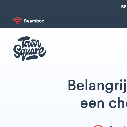
BE
Belangri
een ch