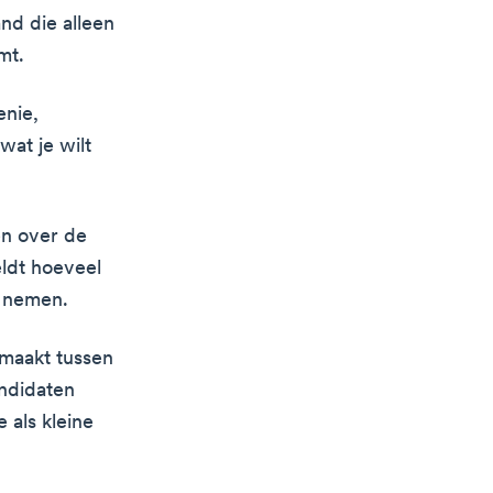
and die alleen
mt.
enie,
wat je wilt
en over de
ldt hoeveel
n nemen.
 maakt tussen
ndidaten
 als kleine