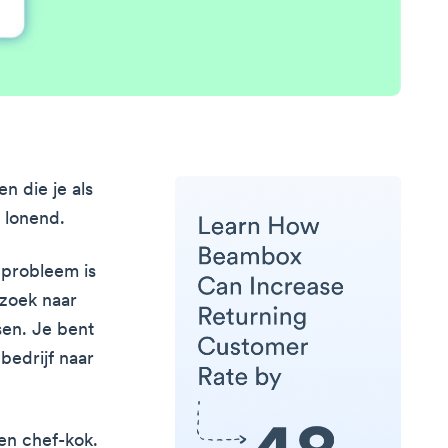
n die je als
o lonend.
 probleem is
 zoek naar
sen. Je bent
bedrijf naar
en chef-kok.