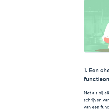
1. Een ch
functieom
Net als bij 
schrijven va
van een func