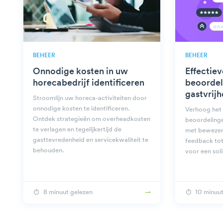
BEHEER
BEHEER
Onnodige kosten in uw
Effectiev
horecabedrijf identificeren
beoordel
gastvrijh
Stroomlijn uw horeca-activiteiten door
onnodige kosten te identificeren.
Verhoog het 
Ontdek strategieën om overheadkosten
beoordelinge
te verlagen en tegelijkertijd de
met bewezen 
gasttevredenheid en servicekwaliteit te
feedback tot
behouden.
voor een soli
8 minuut gelezen
10 minuut