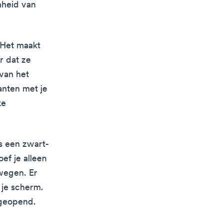
nheid van
 Het maakt
r dat ze
van het
anten met je
ke
s een zwart-
ef je alleen
wegen. Er
 je scherm.
 geopend.