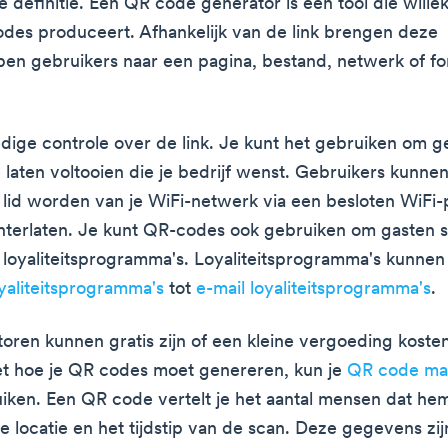
e definitie. Een QR code generator is een tool die wille
odes produceert. Afhankelijk van de link brengen deze
n gebruikers naar een pagina, bestand, netwerk of fo
edige controle over de link. Je kunt het gebruiken om g
e laten voltooien die je bedrijf wenst. Gebruikers kunne
 lid worden van je WiFi-netwerk via een besloten WiFi-p
terlaten. Je kunt QR-codes ook gebruiken om gasten s
loyaliteitsprogramma's. Loyaliteitsprogramma's kunnen
oyaliteitsprogramma's
tot
e-mail loyaliteitsprogramma's
.
ren kunnen gratis zijn of een kleine vergoeding kosten.
t hoe je QR codes moet genereren, kun je
QR code ma
uiken. Een QR code vertelt je het aantal mensen dat hem
 locatie en het tijdstip van de scan. Deze gegevens zijn