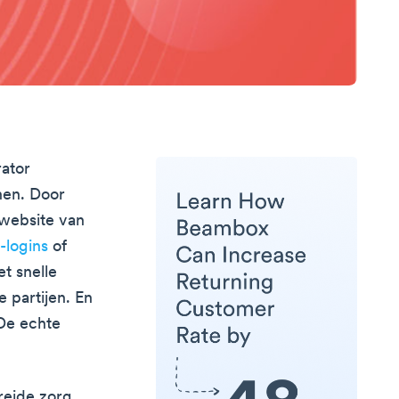
ator
nen. Door
 website van
-logins
of
t snelle
 partijen. En
De echte
reide zorg.