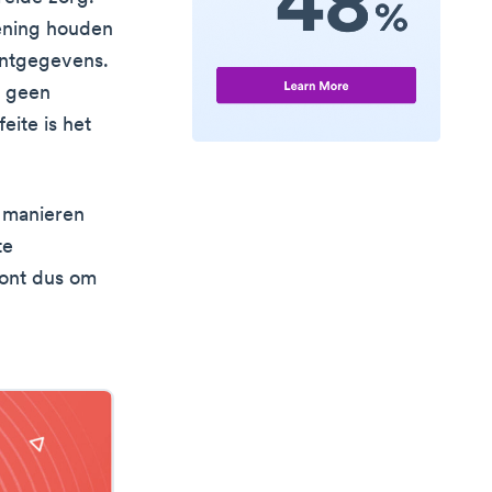
kening houden
antgegevens.
s geen
eite is het
 manieren
te
oont dus om