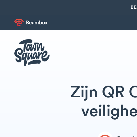
BE
Zijn QR 
veiligh