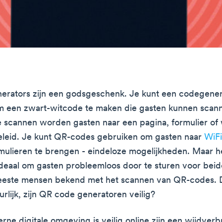
erators zijn een godsgeschenk. Je kunt een codegener
m een zwart-witcode te maken die gasten kunnen scan
 scannen worden gasten naar een pagina, formulier of
eleid. Je kunt QR-codes gebruiken om gasten naar
WiFi
ulieren te brengen - eindeloze mogelijkheden. Maar he
 ideaal om gasten probleemloos door te sturen voor beide
meeste mensen bekend met het scannen van QR-codes. 
urlijk, zijn QR code generatoren veilig?
rne digitale omgeving is veilig online zijn een wijdverb