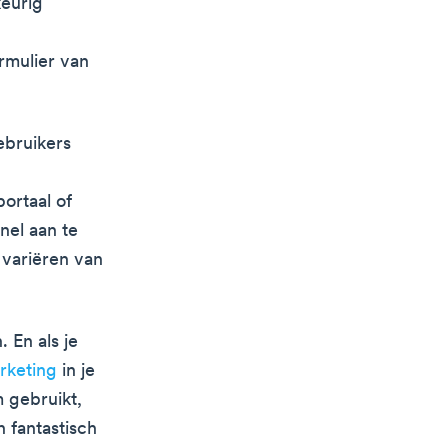
keurig
rmulier van
ebruikers
n
ortaal of
nel aan te
 variëren van
 En als je
rketing
in je
 gebruikt,
 fantastisch