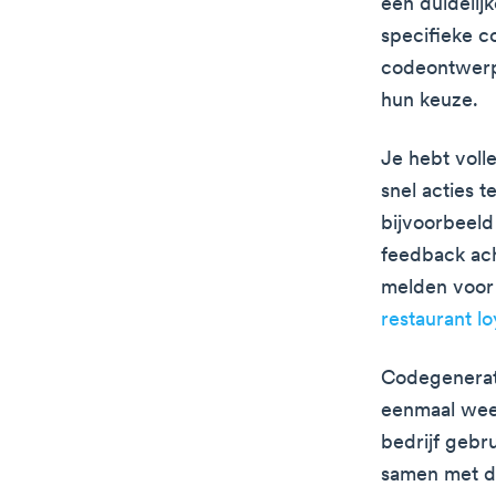
een duidelijk
specifieke c
codeontwerpe
hun keuze.
Je hebt voll
snel acties t
bijvoorbeeld
feedback ach
melden voor 
restaurant l
Codegenerato
eenmaal wee
bedrijf gebr
samen met de