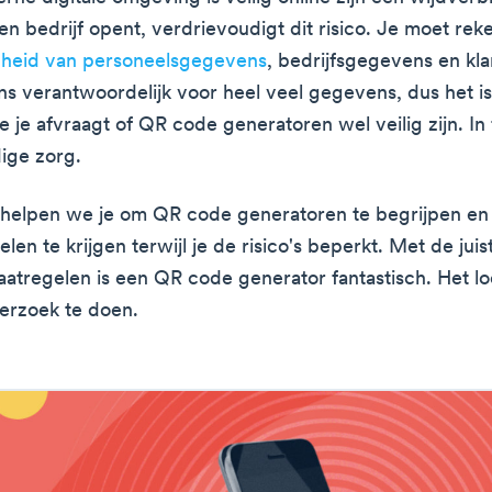
een bedrijf opent, verdrievoudigt dit risico. Je moet re
igheid van personeelsgegevens
, bedrijfsgegevens en kl
ns verantwoordelijk voor heel veel gegevens, dus het i
 je afvraagt of QR code generatoren wel veilig zijn. In f
ige zorg.
 helpen we je om QR code generatoren te begrijpen en
en te krijgen terwijl je de risico's beperkt. Met de juis
aatregelen is een QR code generator fantastisch. Het l
derzoek te doen.