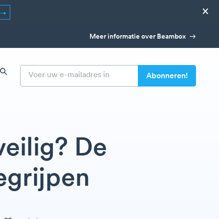
×
Meer informatie over Beambox
eilig? De
egrijpen