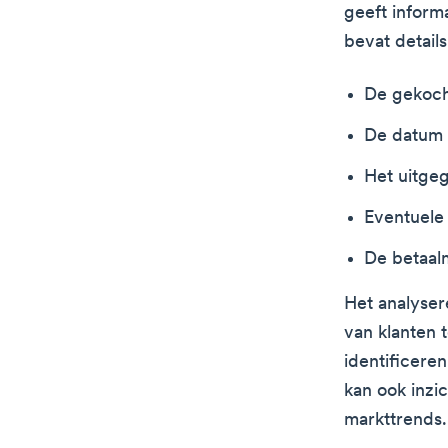
geeft inform
bevat details
De gekoch
De datum 
Het uitge
Eventuele
De betaal
Het analyse
van klanten 
identificere
kan ook inzi
markttrends.