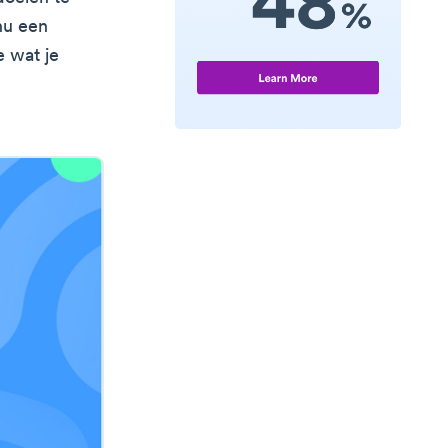
nu een
e wat je