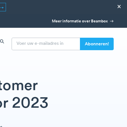
×
Meer informatie over Beambox
stomer
or 2023