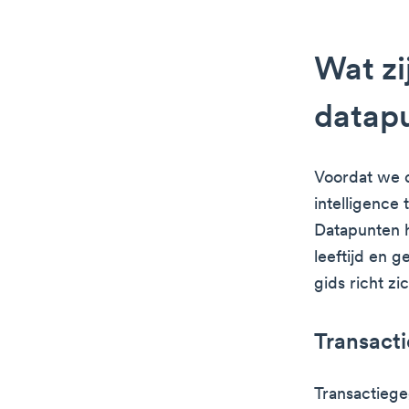
Wat zi
datapu
Voordat we d
intelligence 
Datapunten h
leeftijd en g
gids richt zi
Transact
Transactiege