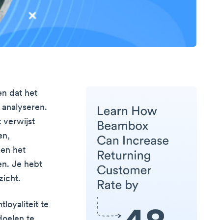
en dat het
 analyseren.
 verwijst
en,
en het
en. Je hebt
zicht.
loyaliteit te
doelen te