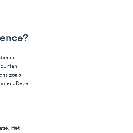
gence?
stomer
apunten.
ens zoals
punten. Deze
tie. Het