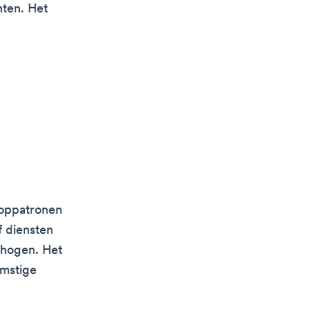
nten. Het
ooppatronen
f diensten
rhogen. Het
omstige