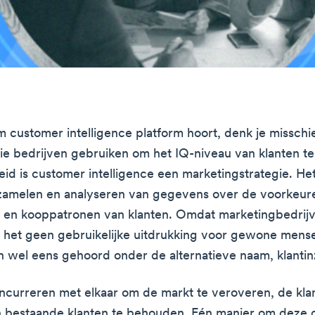
rm customer intelligence platform hoort, denk je misschi
die bedrijven gebruiken om het IQ-niveau van klanten te
eid is customer intelligence een marketingstrategie. Het
zamelen en analyseren van gegevens over de voorkeur
 en kooppatronen van klanten. Omdat marketingbedrijv
s het geen gebruikelijke uitdrukking voor gewone mens
n wel eens gehoord onder de alternatieve naam, klantin
ncurreren met elkaar om de markt te veroveren, de klant
 bestaande klanten te behouden. Eén manier om deze 