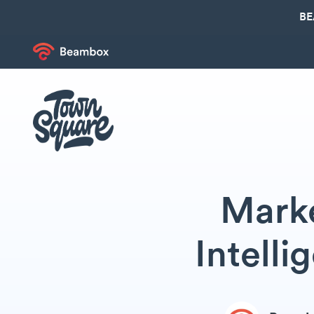
BE
Marke
Intell