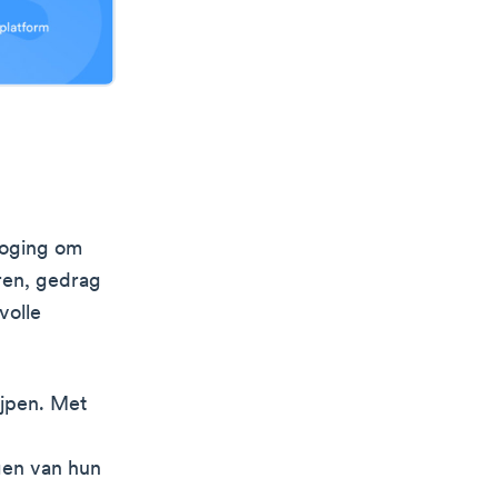
poging om
ren, gedrag
volle
ijpen. Met
gen van hun