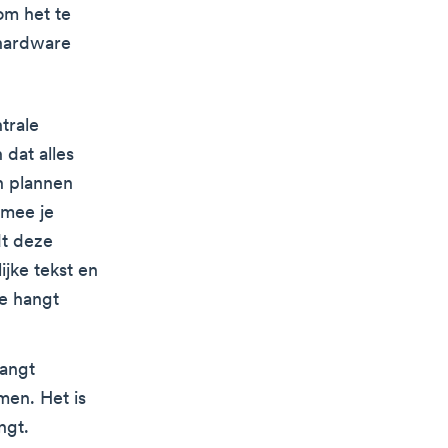
om het te
 hardware
trale
 dat alles
n plannen
rmee je
dt deze
ijke tekst en
ge hangt
vangt
men. Het is
ngt.