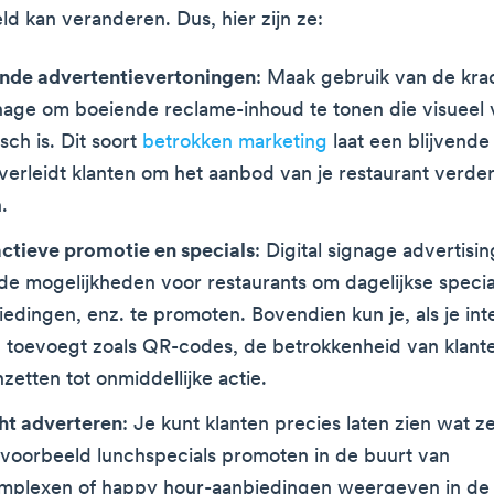
d kan veranderen. Dus, hier zijn ze:
nde advertentievertoningen
: Maak gebruik van de kra
gnage om boeiende reclame-inhoud te tonen die visueel 
ch is. Dit soort
betrokken marketing
laat een blijvende
verleidt klanten om het aanbod van je restaurant verder
.
actieve promotie en specials
: Digital signage advertisi
e mogelijkheden voor restaurants om dagelijkse specia
edingen, enz. te promoten. Bovendien kun je, als je int
 toevoegt zoals QR-codes, de betrokkenheid van klante
zetten tot onmiddellijke actie.
ht adverteren
: Je kunt klanten precies laten zien wat ze
jvoorbeeld lunchspecials promoten in de buurt van
mplexen of happy hour-aanbiedingen weergeven in de 