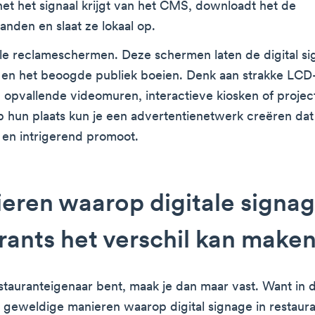
et het signaal krijgt van het CMS, downloadt het de
nden en slaat ze lokaal op.
ale reclameschermen. Deze schermen laten de digital s
n en het beoogde publiek boeien. Denk aan strakke LCD
 opvallende videomuren, interactieve kiosken of projec
op hun plaats kun je een advertentienetwerk creëren dat
f en intrigerend promoot.
eren waarop digitale signag
rants het verschil kan make
estauranteigenaar bent, maak je dan maar vast. Want in d
jf geweldige manieren waarop digital signage in restaura