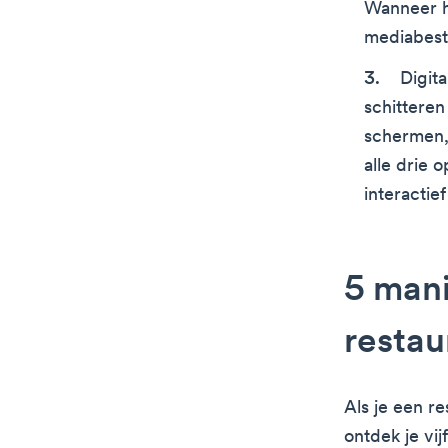
Wanneer h
mediabesta
Digit
schittere
schermen,
alle drie 
interactie
5 mani
restau
Als je een r
ontdek je vi