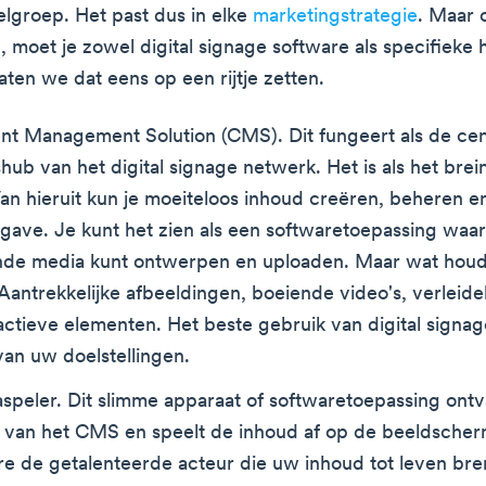
lgroep. Het past dus in elke
marketingstrategie
. Maar 
, moet je zowel digital signage software als specifieke
aten we dat eens op een rijtje zetten.
nt Management Solution (CMS). Dit fungeert als de cen
hub van het digital signage netwerk. Het is als het brein
an hieruit kun je moeiteloos inhoud creëren, beheren e
gave. Je kunt het zien als een softwaretoepassing waa
ende media kunt ontwerpen en uploaden. Maar wat hou
Aantrekkelijke afbeeldingen, boeiende video's, verleidel
ractieve elementen. Het beste gebruik van digital signa
van uw doelstellingen.
speler. Dit slimme apparaat of softwaretoepassing ont
s van het CMS en speelt de inhoud af op de beeldscher
re de getalenteerde acteur die uw inhoud tot leven bre