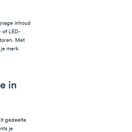
ignage inhoud
- of LED-
toren. Met
 je merk
e in
n
it gedeelte
nts je