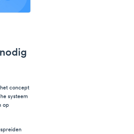
 nodig
 het concept
sche systeem
n op
rspreiden