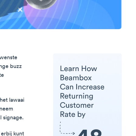
ewenste
inge buzz
te
het lawaai
s neem
l signage.
 erbij kunt