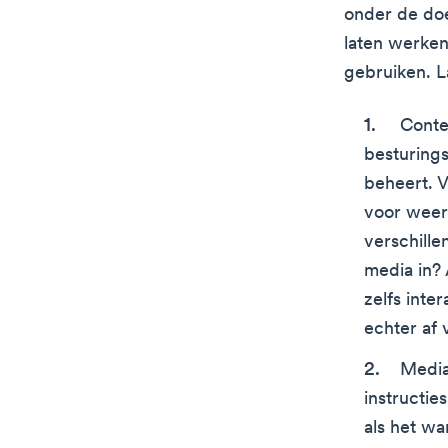
onder de doe
laten werken
gebruiken. L
Conte
besturings
beheert. V
voor weer
verschill
media in? 
zelfs inte
echter af 
Media
instructie
als het wa