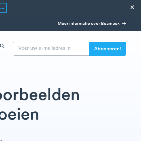
×
Meer informatie over Beambox
voorbeelden
boeien