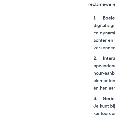
reclamewerel
Boeie
digital si
en dynamis
achter en 
verkennen
Inter
opwindend
hour-aanbi
elementen
en hen aan
Geric
Je kunt bi
kantoorco