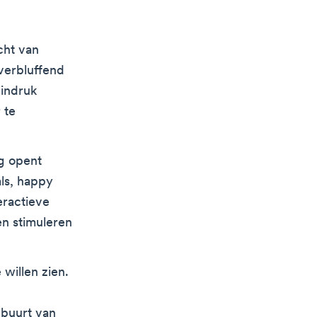
cht van
verbluffend
 indruk
 te
ng opent
ls, happy
eractieve
n stimuleren
 willen zien.
buurt van