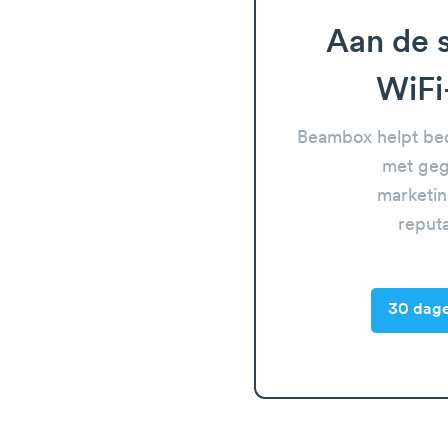
Aan de s
WiFi
Beambox helpt bed
met geg
marketin
reput
30 dage