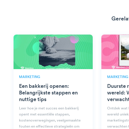
Gerela
MARKETING
MARKETING
Een bakkerij openen:
Duurste r
Belangrijkste stappen en
wereld: 
nuttige tips
verwach
Leer hoe je met succes een bakkerij
Ontdek wat h
opent met essentiële stappen,
wereld uniek
kostenoverwegingen, veelgemaakte
marketingstr
fouten en effectieve strategieën om
verwachten t