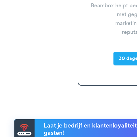
Beambox helpt bed
met geg
marketin
reput
30 dage
Laat je bedrijf en klantenloyalite
gasten!